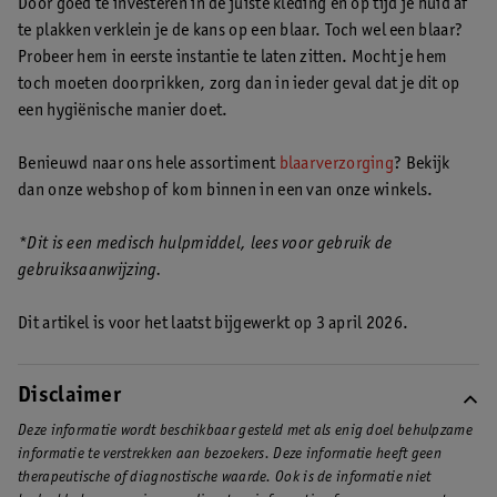
Door goed te investeren in de juiste kleding en op tijd je huid af
hebt kun je hem het beste afplakken met een speciale
te plakken verklein je de kans op een blaar. Toch wel een blaar?
blarenpleister.
Probeer hem in eerste instantie te laten zitten. Mocht je hem
toch moeten doorprikken, zorg dan in ieder geval dat je dit op
Zit je blaar op een ongemakkelijke plek, is hij erg groot of doet
een hygiënische manier doet.
hij veel pijn? Dan is doorpikken een optie. Wil je een bloedblaar
doorprikken? Dan kun je dit het beste door de huisarts laten
Benieuwd naar ons hele assortiment
blaarverzorging
? Bekijk
doen om de kans op een infectie te verkleinen.
dan onze webshop of kom binnen in een van onze winkels.
*Dit is een medisch hulpmiddel, lees voor gebruik de
gebruiksaanwijzing.
Dit artikel is voor het laatst bijgewerkt op 3 april 2026.
Disclaimer
Deze informatie wordt beschikbaar gesteld met als enig doel behulpzame
informatie te verstrekken aan bezoekers. Deze informatie heeft geen
therapeutische of diagnostische waarde. Ook is de informatie niet