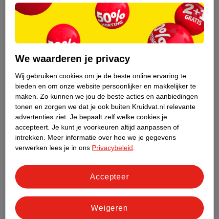
Reinig de open blaar goed met water en zeep en eventueel een
ontsmettingsmiddel
Probeer de losgekomen huid voorzichtig te verwijderen door
deze weg te knippen, zodat je een mooie wondrand krijgt.
We waarderen je privacy
Trek nooit aan je huid! Je beschadigt dan de wondrand
waardoor het kan gaan bloeden.
Wij gebruiken cookies om je de beste online ervaring te
Bescherm het wondje met een pleister of een gaasje, maar
bieden en om onze website persoonlijker en makkelijker te
verwijder deze voor het slapengaan. Zo kan je open blaar
maken.
Zo kunnen we jou de beste acties en aanbiedingen
‘luchten’ en blijft hij niet vochtig.
tonen en zorgen we dat je ook buiten Kruidvat.nl relevante
advertenties ziet.
Je bepaalt zelf welke cookies je
Tip
: doe nooit een blarenpleister op een open blaar. Dit soort
accepteert.
Je kunt je voorkeuren altijd aanpassen of
intrekken.
Meer informatie over hoe we je gegevens
pleisters blijven aan je huid plakken.
verwerken lees je in ons
Privacybeleid
.
Blaren voorkomen
Voorkomen is altijd beter dan genezen. Door deze tips te volgen
Accepteer
verklein je de kans op het krijgen van blaren:
Verzorg je voeten
Weigeren
Investeer in goede schoenen