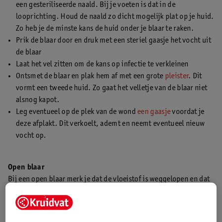
een gesteriliseerde naald. Bij je voeten is dat in de
looprichting. Houd de naald zo dicht mogelijk plat op je huid.
Zo heb je de minste kans de huid onder je blaar te raken.
Prik de blaar door en druk met een steriel gaasje het vocht uit
de blaar
Laat het vel zitten om de kans op infectie te verkleinen
Ontsmet de blaar en plak hem af met een grote
pleister
. Dit
vormt een tweede huid. Zo gaat het velletje van de blaar niet
alsnog kapot.
Leg eventueel op de plek van de wond
een gaasje
voordat je
deze afplakt. Dit verkoelt, ademt en neemt eventueel nieuw
vocht op.
Open blaar
Bij een open blaar merk je dat de vloeistof is weggelopen en dat
je huid prikkelend aanvoelt. Soms gaan blaren vanzelf open, of
maak je ze per ongeluk kapot. Behandel deze blaren dan als een
open wond.