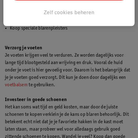
Draag handschoenen
Zelf cookies beheren
Koop comfortabele (sport)kleding
Plak opkomende blaren af
Koop speciale blarenpleisters
Verzorg je voeten
Je voeten krijgen veel te verduren. Ze worden dagelijks voor
lange tijd blootgesteld aan wrijving en druk. Vooral de huid
onder je voet is hier gevoelig voor. Daarom is het belangrijk dat
je je voeten goed verzorgt. Dit kun je doen door dagelijks een
voetbalsem
te gebruiken.
Investeer in goede schoenen
Het kan soms wat tijd en geld kosten, maar door de juiste
schoenen te kopen verklein je de kans op blaren behoorlijk. Dit
betekent echt niet dat je je favoriete hakken in de kast moet
laten staan, maar probeer wel voor alledaags gebruik goed
zittende schoenen te kopen. Wandel je veel? Koop dan goede