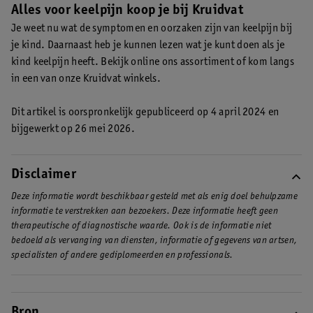
helemaal fit is. Meestal gaat keelpijn gelukkig vrij snel over, de
Alles voor keelpijn koop je bij Kruidvat
niet of weinig? Dan kan het zijn dat je kindje keelpijn heeft.
Lees
klachten duren vaak niet langer dan tien dagen. Duren de
Je weet nu wat de symptomen en oorzaken zijn van keelpijn bij
meer over de symptomen van keelpijn bij kinderen .
klachten toch langer? Dan is het verstandig contact op te nemen
je kind. Daarnaast heb je kunnen lezen wat je kunt doen als je
met je huisarts.
kind keelpijn heeft. Bekijk online ons assortiment of kom langs
in een van onze Kruidvat winkels.
Dit artikel is oorspronkelijk gepubliceerd op 4 april 2024 en
bijgewerkt op 26 mei 2026.
Disclaimer
Deze informatie wordt beschikbaar gesteld met als enig doel behulpzame
informatie te verstrekken aan bezoekers. Deze informatie heeft geen
therapeutische of diagnostische waarde. Ook is de informatie niet
bedoeld als vervanging van diensten, informatie of gegevens van artsen,
specialisten of andere gediplomeerden en professionals.
Bron