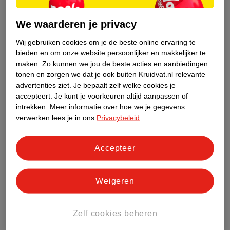
Heeft je kind koorts?
Dan is het belangrijk dat je kind goed zijn
We waarderen je privacy
of haar warmte kwijt kan. Zorg in dat geval dat het niet te warm
Wij gebruiken cookies om je de beste online ervaring te
in huis is. Kleed je kind ook niet te dik aan. Gebruik liever wat
bieden en om onze website persoonlijker en makkelijker te
dunnere kleding die los om het lichaam zit. Ook in bed moet je
maken.
Zo kunnen we jou de beste acties en aanbiedingen
kind goed de warmte kwijt kunnen. Een laken om onder te
tonen en zorgen we dat je ook buiten Kruidvat.nl relevante
slapen, is dan soms al voldoende. Je kunt er een losse deken
advertenties ziet.
Je bepaalt zelf welke cookies je
bijleggen voor als je kindje het toch koud krijgt.
accepteert.
Je kunt je voorkeuren altijd aanpassen of
intrekken.
Meer informatie over hoe we je gegevens
verwerken lees je in ons
Privacybeleid
.
Keelpijn bij je kind verzachten
Verlichten bovenstaande tips de keelpijn van je kindje niet
voldoende? Dan kun je overwegen om je kind een
Accepteer
zelfzorgmiddel te geven. Je kunt bijvoorbeeld kiezen voor
keelpastilles
of
keelspray
. Ook sommige hoestsiropen helpen
Weigeren
ook bij keelpijn. Check voor het kopen op de verpakking vanaf
welke leeftijd je het middel mag gebruiken.
Zelf cookies beheren
Keelpijn bij je baby