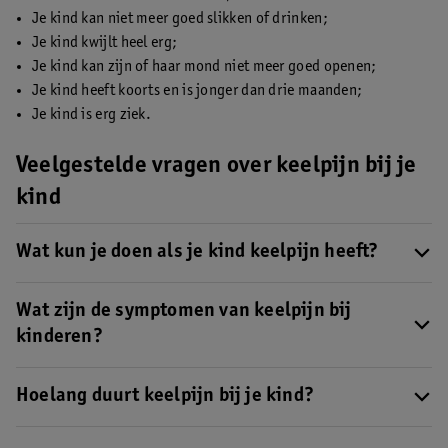
Je kind kan niet meer goed slikken of drinken;
Je kind kwijlt heel erg;
Je kind kan zijn of haar mond niet meer goed openen;
Je kind heeft koorts en is jonger dan drie maanden;
Je kind is erg ziek.
Veelgestelde vragen over keelpijn bij je
kind
Wat kun je doen als je kind keelpijn heeft?
Natuurlijk wil je de keelpijn van je kind verzachten. Het kan dan
helpen om je kind iets kouds te geven. Denk aan een glas koud
Wat zijn de symptomen van keelpijn bij
water of een waterijsje. Ook het zuigen op een snoepje kan
kinderen?
helpen bij keelklachten.
Lees op deze pagina meer over wat je
De symptomen van keelpijn bij je kind lijken op de symptomen
kunt doen als je kind keelpijn heef
t .
van volwassenen met keelpijn. Alleen kan je dreumes, peuter of
Hoelang duurt keelpijn bij je kind?
kleuter de klachten misschien niet goed onder woorden
Je wilt natuurlijk zo snel mogelijk zien dat je kindje weer
brengen. Heeft je kind verkoudheidsklachten of drinkt hij of zij