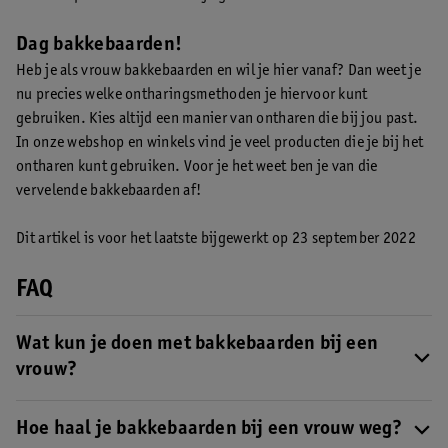
Dag bakkebaarden!
Heb je als vrouw bakkebaarden en wil je hier vanaf? Dan weet je
nu precies welke ontharingsmethoden je hiervoor kunt
gebruiken. Kies altijd een manier van ontharen die bij jou past.
In onze webshop en winkels vind je veel producten die je bij het
ontharen kunt gebruiken. Voor je het weet ben je van die
vervelende bakkebaarden af!
Dit artikel is voor het laatste bijgewerkt op
23 september 2022
FAQ
Wat kun je doen met bakkebaarden bij een
vrouw?
Heb je als vrouw bakkebaarden? Dan kun je deze laten zitten of
ze verwijderen. Hiervoor zijn verschillende
Hoe haal je bakkebaarden bij een vrouw weg?