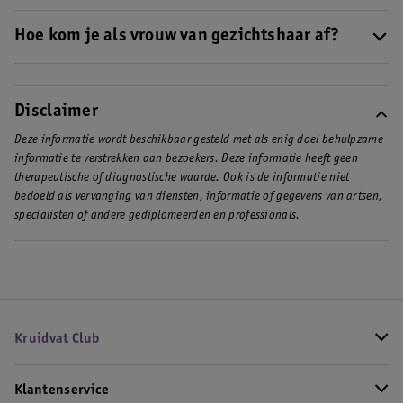
ontharingsmethoden geschikt.
Wil je als vrouw je bakkebaarden weghalen? Dan zijn hier
verschillende methoden voor: scheren, knippen, harsen, waxen
Hoe kom je als vrouw van gezichtshaar af?
of epileren. Kies altijd een methode die bij jou past.
Gezichtshaar: de ene vrouw heeft er meer last van dan de ander.
Een paar donkere haartjes kun je nog weghalen met een pincet.
Maar als je meer haartjes in je gezicht hebt, is epileren, waxen of
Disclaimer
scheren efficiënter.
Deze informatie wordt beschikbaar gesteld met als enig doel behulpzame
informatie te verstrekken aan bezoekers. Deze informatie heeft geen
therapeutische of diagnostische waarde. Ook is de informatie niet
bedoeld als vervanging van diensten, informatie of gegevens van artsen,
specialisten of andere gediplomeerden en professionals.
Kruidvat Club
Klantenservice