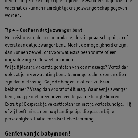
hebt en of je deze mag krijgen tijdens je zwangerschap. Niet alle
vaccinaties kunnen namelijk tijdens je zwangerschap gegeven
worden.
Tip 4 – Geef aan dat je zwanger bent
Het reisbureau, de accommodatie, de vliegmaatschappij, geef
overal aan dat je zwanger bent. Mocht de mogelijkheid er zijn,
dan kunnen ze wellicht voor wat extra beenruimte of een
upgrade zorgen. Je weet maar nooit.
Wil je tijdens je vakantie genieten van een massage? Vertel dan
ook dat je in verwachting bent. Sommige technieken en oliën
zijn dan niet veilig. Ga je de bergen in of een vulkaan
beklimmen? Vraag dan vooraf of dit mag. Wanneer je zwanger
bent, mag je niet meer boven een bepaalde hoogte komen.
Extra tip! Bespreek je vakantieplannen met je verloskundige. Hij
of zij heeft misschien nog handige tips die passen bij je
persoonlijke situatie en vakantiebestemming.
Geniet van je babymoon!