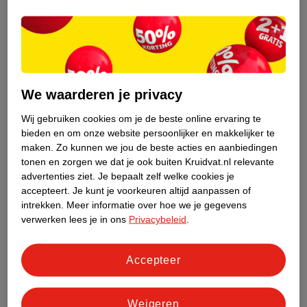
We waarderen je privacy
Wij gebruiken cookies om je de beste online ervaring te
bieden en om onze website persoonlijker en makkelijker te
maken.
Zo kunnen we jou de beste acties en aanbiedingen
tonen en zorgen we dat je ook buiten Kruidvat.nl relevante
advertenties ziet.
Je bepaalt zelf welke cookies je
Tip 1 – Ga voor comfort
accepteert.
Je kunt je voorkeuren altijd aanpassen of
Nu je zwanger bent is je comfort belangrijker dan ooit. Slaap je
intrekken.
Meer informatie over hoe we je gegevens
verwerken lees je in ons
Privacybeleid
.
thuis met een zwangerschapskussen? Neem deze dan mee op
vakantie. Zorg er ook voor dat je een comfortabel bed hebt op je
vakantiebestemming. Ga je met de auto op reis? Neem dan de
Accepteer
tijd voor voldoende stops zodat je even je benen kunt strekken.
Tip 2 – Pas op met de zon
Weigeren