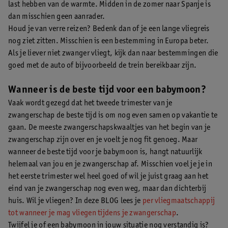
last hebben van de warmte. Midden in de zomer naar Spanje is
dan misschien geen aanrader.
Houd je van verre reizen? Bedenk dan of je een lange vliegreis
nog ziet zitten. Misschien is een bestemming in Europa beter.
Als je liever niet zwanger vliegt, kijk dan naar bestemmingen die
goed met de auto of bijvoorbeeld de trein bereikbaar zijn.
Wanneer is de beste tijd voor een babymoon?
Vaak wordt gezegd dat het tweede trimester van je
zwangerschap de beste tijd is om nog even samen op vakantie te
gaan. De meeste zwangerschapskwaaltjes van het begin van je
zwangerschap zijn over en je voelt je nog fit genoeg. Maar
wanneer de beste tijd voor je babymoon is, hangt natuurlijk
helemaal van jou en je zwangerschap af. Misschien voel je je in
het eerste trimester wel heel goed of wil je juist graag aan het
eind van je zwangerschap nog even weg, maar dan dichterbij
huis. Wil je vliegen? In deze BLOG lees je
per vliegmaatschappij
tot wanneer je mag vliegen tijdens je zwangerschap
.
Twijfel je of een babymoon in jouw situatie nog verstandig is?