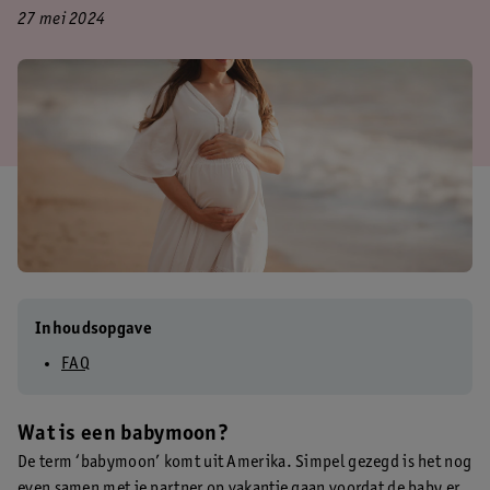
27 mei 2024
Inhoudsopgave
FAQ
Wat is een babymoon?
De term ‘babymoon’ komt uit Amerika. Simpel gezegd is het nog
even samen met je partner op vakantie gaan voordat de baby er