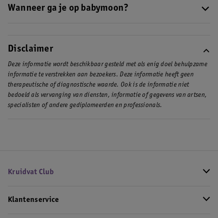
veel zin meer om weg te gaan. Vanaf
37 weken zwangerschap
is
hetzelfde mee als wat voor andere vakanties op je
Wanneer ga je op babymoon?
vakantie-
de kans groot dat je gaat bevallen, dus vanaf dat moment is het
inpaklijst
staat. Vergeet niet om extra spullen zoals bijvoorbeeld
Je kunt op elk moment tijdens je zwangerschap op babymoon.
niet meer aan te raden om op vakantie te gaan.
je zwangerschapskussen en zwangerschapsvitaminen mee te
Veel aanstaande moeders gaan in hun tweede trimester op
nemen. En zorg ervoor dat je ook altijd een zonnebrandcrème
vakantie. De ergste zwangerschapskwaaltjes zijn dan voorbij en
Disclaimer
met minimaal factor 30 bij je hebt.
je voelt je nog fit genoeg om wat te ondernemen.
Deze informatie wordt beschikbaar gesteld met als enig doel behulpzame
informatie te verstrekken aan bezoekers. Deze informatie heeft geen
therapeutische of diagnostische waarde. Ook is de informatie niet
bedoeld als vervanging van diensten, informatie of gegevens van artsen,
specialisten of andere gediplomeerden en professionals.
Kruidvat Club
Klantenservice