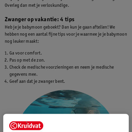
Overleg dan met je verloskundige.
Zwanger op vakantie: 4 tips
Heb je je babymoon geboekt? Dan kun je gaan aftellen! We
hebben nog een aantal fijne tips voor je waarmee je je babymoon
nog leuker maakt:
Ga voor comfort.
Pas op met de zon.
Check de medische voorzieningen en neem je medische
gegevens mee.
Geef aan dat je zwanger bent.