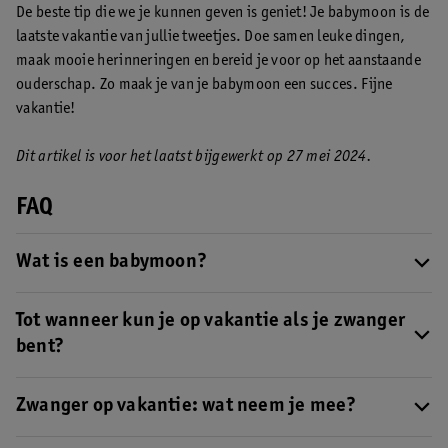
De beste tip die we je kunnen geven is geniet! Je babymoon is de
laatste vakantie van jullie tweetjes. Doe samen leuke dingen,
maak mooie herinneringen en bereid je voor op het aanstaande
ouderschap. Zo maak je van je babymoon een succes. Fijne
vakantie!
Dit artikel is voor het laatst bijgewerkt op 27 mei 2024.
FAQ
Wat is een babymoon?
Een babymoon betekent dat je op vakantie gaat tijdens je
zwangerschap. Nog even samen weg voordat de baby komt. De
Tot wanneer kun je op vakantie als je zwanger
term komt uit Amerika en wordt in Nederland ook steeds meer
bent?
gebruikt. In deze BLOG lees je alles over bestemmingen voor een
Afhankelijk van de bestemming kun je eigenlijk je hele
babymoon en geven we je handige tips.
zwangerschap op vakantie. De laatste loodjes wegen wel het
Zwanger op vakantie: wat neem je mee?
zwaarst en in het derde trimester heb je daarom misschien niet
Wanneer je in verwachting bent en op babymoon gaat, neem je