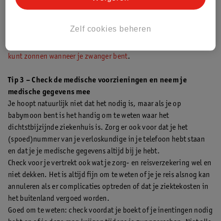
Wanneer je in verwachting bent, is je huid gevoeliger voor uv-
stralen. Zorg er dan ook voor dat je veilig van de zon geniet. Je
Zelf cookies beheren
huid kan namelijk sneller verbranden en je kunt een
zwangerschapsmasker krijgen. In deze BLOG lees je hoe je
veilig
kunt zonnen wanneer je zwanger bent
.
Tip 3 – Check de medische voorzieningen en neem je
medische gegevens mee
Je hoopt natuurlijk niet dat het nodig is, maar als je op
babymoon bent is het handig om te weten waar het
dichtstbijzijnde ziekenhuis is. Zorg er ook voor dat je het
(spoed)nummer van je verloskundige in je telefoon hebt staan
en dat je je medische gegevens altijd bij je hebt.
Check voor je vertrekt ook wat je zorg- en reisverzekering wel en
niet dekken. Het is altijd fijn om te weten of je je reis alsnog kan
annuleren als er complicaties optreden of dat je ziektekosten in
het buitenland vergoed worden.
Goed om te weten: check voordat je boekt of je inentingen nodig