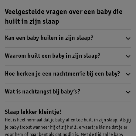
Veelgestelde vragen over een baby die
huilt in zijn slaap
Kan een baby huilen in zijn slaap?
Ja, soms huilen baby’s in hun slaap. Dit is heel normaal.
Waarom huilt een baby in zijn slaap?
Er zijn veel verschillende redenen waarom je baby in zijn slaap
huil t, zoals honger, verlatingsangst of slaapontwikkeling.
Hoe herken je een nachtmerrie bij een baby?
Nachtmerries komen nog niet voor bij baby’s. Als je baby huilt in
zijn slaap, dan heeft dat een andere oorzaak .
Wat is nachtangst bij baby’s?
Nachtangst komt nog niet voor bij baby’s. Als je baby huilt in
zijn slaap, dan heeft dat een andere oorzaak.
Slaap lekker kleintje!
Het is heel normaal dat je baby af en toe huilt in zijn slaap. Als jij
je baby troost wanneer hij of zij huilt, ervaart je kleine dat je er
voor hem of haar bent als dat nodig is. Met de tijd zal je baby