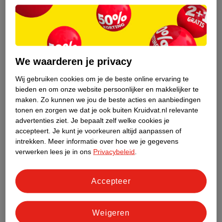
Gewenning
Soms is er niks aan de hand en huilt je baby uit gewoonte. Op
een gegeven moment merkt je kindje namelijk dat hij jouw
aandacht krijgt als hij huilt. Hij of zij voelt zich veilig bij jou en
vindt het fijn als jij er bent
(2)
.
We waarderen je privacy
Je baby kan ook gaan huilen als hij gewend is om met hulp in
Wij gebruiken cookies om je de beste online ervaring te
slaap te vallen, zoals het krijgen van de borst* of
fles
, jouw
bieden en om onze website persoonlijker en makkelijker te
aanwezigheid of een
speentje
. Deze hulp om in slaap te komen
maken.
Zo kunnen we jou de beste acties en aanbiedingen
tonen en zorgen we dat je ook buiten Kruidvat.nl relevante
heet een slaapassociatie. Als je kindje dan wakker wordt en deze
advertenties ziet.
Je bepaalt zelf welke cookies je
hulp mist, kan hij of zij gaan huilen.
accepteert.
Je kunt je voorkeuren altijd aanpassen of
intrekken.
Meer informatie over hoe we je gegevens
Slaapregressie
verwerken lees je in ons
Privacybeleid
.
Door een
slaapregressie
of sprong kan je baby tijdelijk slechter
slapen. Je kindje kan dan ook ’s nachts vaker wakker worden.
Accepteer
Slaapregressies komen bij baby’s voor rond de 4,
6
, 8 en
12
maanden
.
Weigeren
Dit kun je doen als je baby huilt in zijn slaap