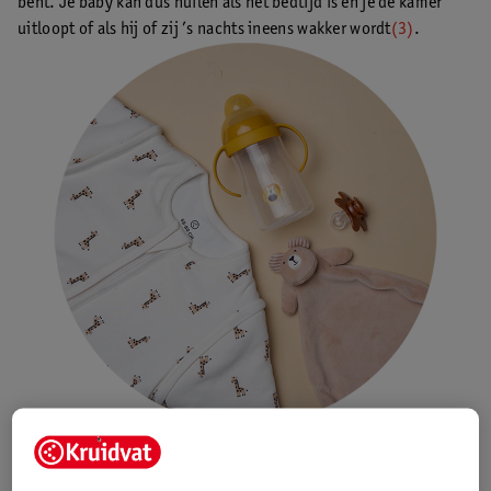
bent. Je baby kan dus huilen als het bedtijd is en je de kamer
uitloopt of als hij of zij ’s nachts ineens wakker wordt
(3)
.