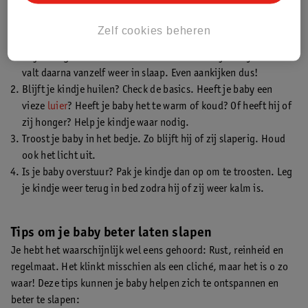
Als je kindje huilt in zijn slaap wil je natuurlijk snel te hulp
schieten. Dit is wat je allemaal kunt doen:
Zelf cookies beheren
Blijf rustig en wacht eerst even af. Vaak huilt je baby kort en
valt daarna vanzelf weer in slaap. Even aankijken dus!
Blijft je kindje huilen? Check de basics. Heeft je baby een
vieze
luier
? Heeft je baby het te warm of koud? Of heeft hij of
zij honger? Help je kindje waar nodig.
Troost je baby in het bedje. Zo blijft hij of zij slaperig. Houd
ook het licht uit.
Is je baby overstuur? Pak je kindje dan op om te troosten. Leg
je kindje weer terug in bed zodra hij of zij weer kalm is.
Tips om je baby beter laten slapen
Je hebt het waarschijnlijk wel eens gehoord: Rust, reinheid en
regelmaat. Het klinkt misschien als een cliché, maar het is o zo
waar! Deze tips kunnen je baby helpen zich te ontspannen en
beter te slapen: