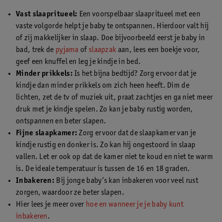
Vast slaapritueel:
Een voorspelbaar slaapritueel met een
vaste volgorde helpt je baby te ontspannen. Hierdoor valt hij
of zij makkelijker in slaap. Doe bijvoorbeeld eerst je baby in
bad, trek de
pyjama
of
slaapzak
aan, lees een boekje voor,
geef een knuffel en leg je kindje in bed.
Minder prikkels:
Is het bijna bedtijd? Zorg ervoor dat je
kindje dan minder prikkels om zich heen heeft. Dim de
lichten, zet de tv of muziek uit, praat zachtjes en ga niet meer
druk met je kindje spelen. Zo kan je baby rustig worden,
ontspannen en beter slapen.
Fijne slaapkamer:
Zorg ervoor dat de slaapkamer van je
kindje rustig en donker is. Zo kan hij ongestoord in slaap
vallen. Let er ook op dat de kamer niet te koud en niet te warm
is. De ideale temperatuur is tussen de 16 en 18 graden.
Inbakeren:
Bij jonge baby’s kan inbakeren voor veel rust
zorgen, waardoor ze beter slapen.
Hier lees je meer over
hoe en wanneer je je baby kunt
inbakeren
.