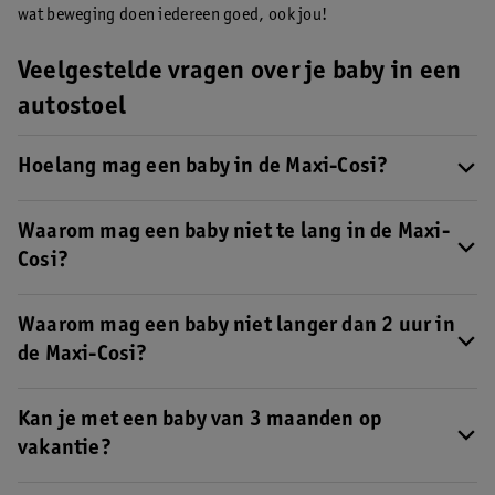
wat beweging doen iedereen goed, ook jou!
Veelgestelde vragen over je baby in een
autostoel
Hoelang mag een baby in de Maxi-Cosi?
Een baby mag niet langer dan twee uur in een autostoel. Voor
een pasgeboren baby is 30 minuten het advies.
Waarom mag een baby niet te lang in de Maxi-
Cosi?
De beste houding voor je baby is om plat te liggen. In een
autostoel zit je kindje wat meer rechtop en kan je hij of zij niet
Waarom mag een baby niet langer dan 2 uur in
vrij bewegen.
Lees hier meer over waarom je baby niet te lang in
de Maxi-Cosi?
een autostoel mag zitten.
De houding van je baby in een autostoeltje is niet volledig plat,
wat belastend kan zijn voor de rug, nek en ademhaling. Ook is de
Kan je met een baby van 3 maanden op
bewegingsruimte beperkt.
Lees hier meer over waarom je baby
vakantie?
niet te lang in een autostoel mag zitten.
Ja, maar stop elke 2 uur en haal je baby uit de autostoel.
Lees