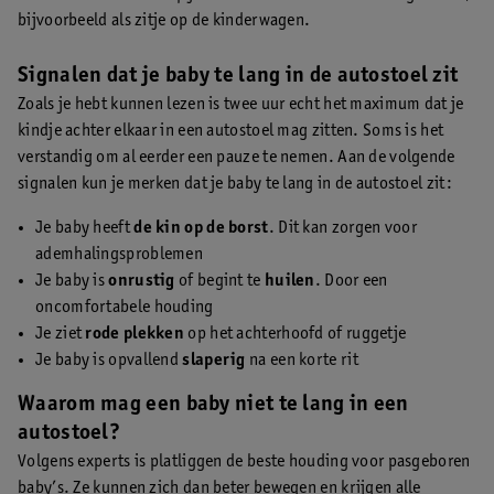
bijvoorbeeld als zitje op de kinderwagen.
Signalen dat je baby te lang in de autostoel zit
Zoals je hebt kunnen lezen is twee uur echt het maximum dat je
kindje achter elkaar in een autostoel mag zitten. Soms is het
verstandig om al eerder een pauze te nemen. Aan de volgende
signalen kun je merken dat je baby te lang in de autostoel zit:
Je baby heeft
de kin op de borst
. Dit kan zorgen voor
ademhalingsproblemen
Je baby is
onrustig
of begint te
huilen
. Door een
oncomfortabele houding
Je ziet
rode plekken
op het achterhoofd of ruggetje
Je baby is opvallend
slaperig
na een korte rit
Waarom mag een baby niet te lang in een
autostoel?
Volgens experts is platliggen de beste houding voor pasgeboren
baby’s. Ze kunnen zich dan beter bewegen en krijgen alle