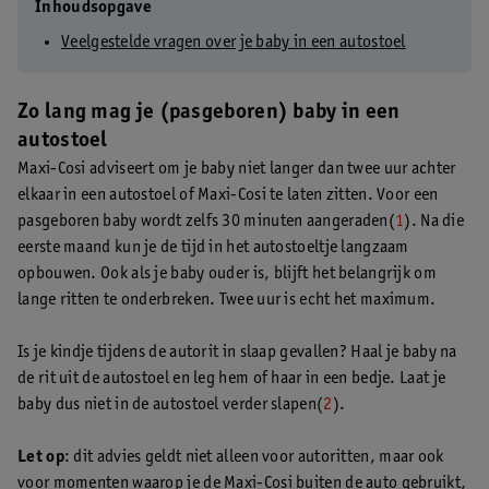
Inhoudsopgave
Veelgestelde vragen over je baby in een autostoel
Zo lang mag je (pasgeboren) baby in een
autostoel
Maxi-Cosi adviseert om je baby niet langer dan twee uur achter
elkaar in een autostoel of Maxi-Cosi te laten zitten. Voor een
pasgeboren baby wordt zelfs 30 minuten aangeraden(
1
). Na die
eerste maand kun je de tijd in het autostoeltje langzaam
opbouwen. Ook als je baby ouder is, blijft het belangrijk om
lange ritten te onderbreken. Twee uur is echt het maximum.
Is je kindje tijdens de autorit in slaap gevallen? Haal je baby na
de rit uit de autostoel en leg hem of haar in een bedje. Laat je
baby dus niet in de autostoel verder slapen(
2
).
Let op
: dit advies geldt niet alleen voor autoritten, maar ook
voor momenten waarop je de Maxi-Cosi buiten de auto gebruikt,