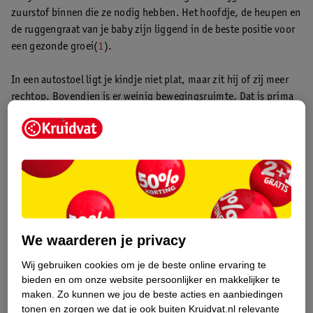
zuurstof binnen die ze nodig hebben. Het hoofdje, de heupen en
de ruggengraat van je baby zijn liggend in de beste positie voor
een gezonde groei(
1
).
In een autostoel ligt je kindje niet plat, maar zit hij of zij meer
rechtop. Bovendien is er weinig bewegingsruimte. Dat is prima
voor korte ritten, maar minder geschikt voor een langere
autoreis. Daarom is het belangrijk om elke twee uur een pauze in
te lassen.
“Stop elke twee uur even. Niet alleen voor een frisse
neus, maar vooral voor het comfort en de
We waarderen je privacy
gezondheid van je baby.“
Wij gebruiken cookies om je de beste online ervaring te
bieden en om onze website persoonlijker en makkelijker te
maken.
Zo kunnen we jou de beste acties en aanbiedingen
tonen en zorgen we dat je ook buiten Kruidvat.nl relevante