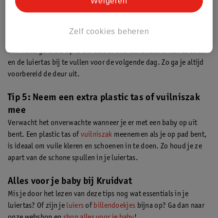
Weigeren
al gauw afvragen wat je ooit zonder zou doen! Even belangrijk is
om ervoor te zorgen dat je deze goed gevuld houdt.
Hier lees je
welke 13 dingen zeker niet in je luiertas mogen ontbreken
.
Zelf cookies beheren
Een handige extra tip is om elke avond een snelle check te doen
en de luiertas bij te vullen voor de volgende dag. Zo ga je altijd
voorbereid de deur uit.
Tip 5: Neem een extra plastic tas of vuilniszak
mee
Verwacht het onverwachte wanneer je er met een baby op uit
bent. Een plastic tas of
vuilniszak
meenemen als je op pad bent,
is ideaal om vuile kleren en schoenen in te doen. Zo houd je ze
apart van de schone spullen in je luiertas.
Alles voor je baby bij Kruidvat
Mis je door het lezen van deze tips nog wat essentials in je
luiertas? Of zijn je
luiers
of
billendoekjes
bijna op? Ga dan naar
onze webshop en
shop alles voor je baby
!