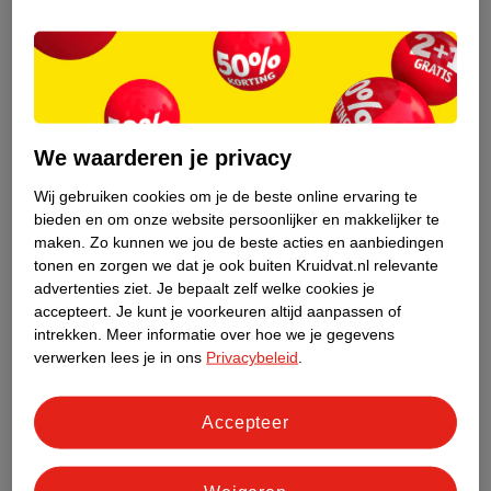
We waarderen je privacy
Tip 3: Gebruik luierzakjes om de vuile luier weg
Wij gebruiken cookies om je de beste online ervaring te
te gooien
bieden en om onze website persoonlijker en makkelijker te
Geen
luieremmer
of prullenbak in de buurt? Bewaar de vieze
maken.
Zo kunnen we jou de beste acties en aanbiedingen
luier dan in een
geparfumeerd luierzakje
. Knoop het zakje dicht
tonen en zorgen we dat je ook buiten Kruidvat.nl relevante
en gooi de luier later weg. Staat er alleen een openbare
advertenties ziet.
Je bepaalt zelf welke cookies je
accepteert.
Je kunt je voorkeuren altijd aanpassen of
prullenbak? Dan is het sowieso wel zo fris om een luierzakje te
intrekken.
Meer informatie over hoe we je gegevens
gebruiken, zeker bij een poepluier!
verwerken lees je in ons
Privacybeleid
.
Tip 4: Zorg ervoor dat je luiertas steeds goed
gevuld is
Accepteer
Baby’s hebben heel wat spullen nodig. Het kopen van de juiste
luiertas is daarom een cruciale investering voor ouders. Je zal je