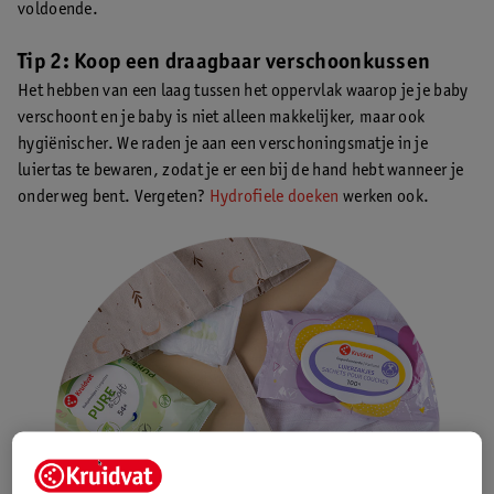
voldoende.
Tip 2: Koop een draagbaar verschoonkussen
Het hebben van een laag tussen het oppervlak waarop je je baby
verschoont en je baby is niet alleen makkelijker, maar ook
hygiënischer. We raden je aan een verschoningsmatje in je
luiertas te bewaren, zodat je er een bij de hand hebt wanneer je
onderweg bent. Vergeten?
Hydrofiele doeken
werken ook.