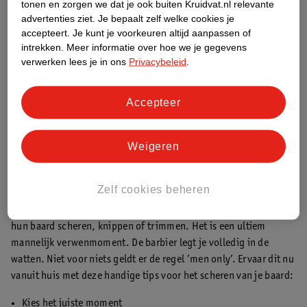
tonen en zorgen we dat je ook buiten Kruidvat.nl relevante
advertenties ziet.
Je bepaalt zelf welke cookies je
accepteert.
Je kunt je voorkeuren altijd aanpassen of
intrekken.
Meer informatie over hoe we je gegevens
verwerken lees je in ons
Privacybeleid
.
Accepteer
6. Je huid verzorgen
Kalmeer de huid van je gezicht na het scheren met een
Weigeren
hydraterende aftershavebalsem of crème.
Zelf cookies beheren
Tips voor het scheren van je baard
Ben jij weleens in een barbershop geweest? Hier laten mannen
hun baard scheren, knippen of trimmen. Het is een ultiem
mannelijk verwenmoment. De barbier legt je volledig in de
watten. Niet voor niets geldt er de regel ‘men only’. Ervaar dit nu
vanuit huis met deze handige tips voor het scheren van je baard:
Kies het juiste moment