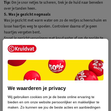
Tip:
Om je snor netjes te scheren, trek je de huid naar beneden
over je tanden heen.
5. Was je gezicht nogmaals
Was je gezicht met warm water om zo de restjes scheerschuim en
losse haartjes weg te spoelen. Controleer daarna of je geen
haartjes vergeten bent.
Spoel je gezicht vervolgens met koud water af om de poriën te
sluiten en droog je gezicht hierna voorzichtig af met een
handdoek.
We waarderen je privacy
Wij gebruiken cookies om je de beste online ervaring te
bieden en om onze website persoonlijker en makkelijker te
maken.
Zo kunnen we jou de beste acties en aanbiedingen