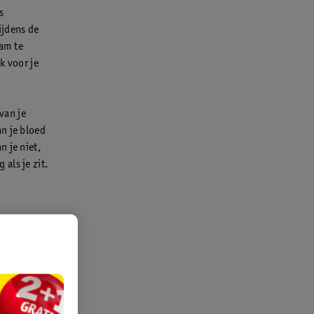
s
ijdens de
aam te
k voor je
van je
n je bloed
n je niet,
als je zit.
aar wat meer
veel rust
rwen haar
men van nu