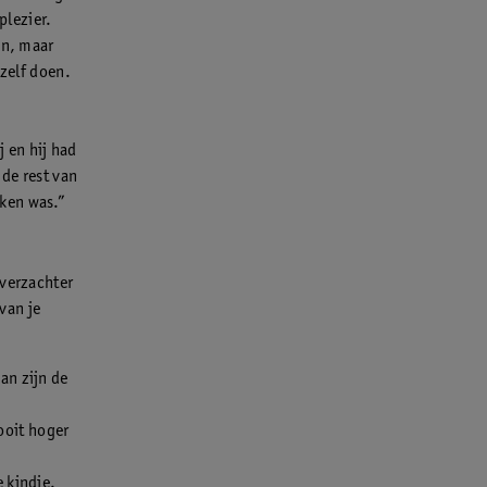
plezier.
an, maar
 zelf doen.
j en hij had
 de rest van
ken was.”
sverzachter
 van je
an zijn de
ooit hoger
e kindje.