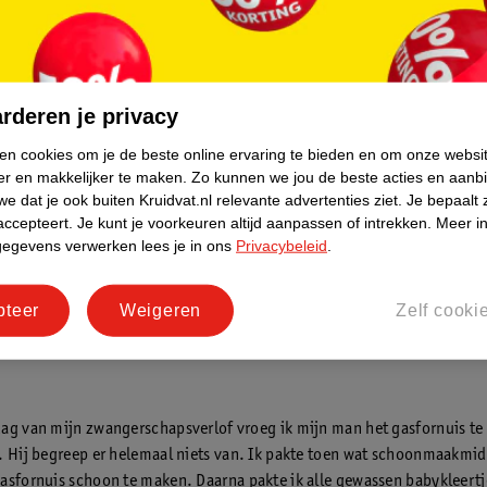
e vertelt
–
hijabsecrets
mijn eerste zwangerschap was ik
 dat deze week eindelijk mijn
rderen je privacy
hapsverlof begon. Ik bedacht de
ngen, zoals heerlijk dagenlang
ken cookies om je de beste online ervaring te bieden en om onze websi
n, wandelingen maken en urenlang
er en makkelijker te maken.
Zo kunnen we jou de beste acties en aanb
. Hier was niks van waar.
e dat je ook buiten Kruidvat.nl relevante advertenties ziet.
Je bepaalt 
accepteert.
Je kunt je voorkeuren altijd aanpassen of intrekken.
Meer in
gegevens verwerken lees je in ons
Privacybeleid
.
pteer
Weigeren
Zelf cooki
ag van mijn zwangerschapsverlof vroeg ik mijn man het gasfornuis te
. Hij begreep er helemaal niets van. Ik pakte toen wat schoonmaakmid
asfornuis schoon te maken. Daarna pakte ik alle gewassen babykleert