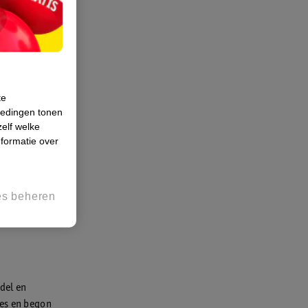
te
iedingen tonen
zelf welke
formatie over
es beheren
del en
jes en begon