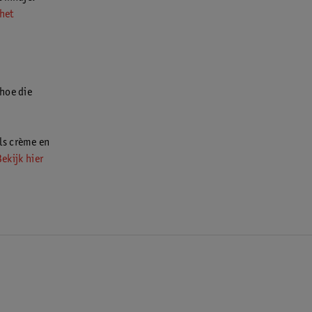
het
 hoe die
ls crème en
Bekijk hier