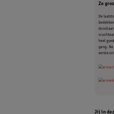
Zo groo
De laatst
bedekken 
donshaart
vruchtwat
heel goed
gang. Na 
eerste on
.
Jij in d