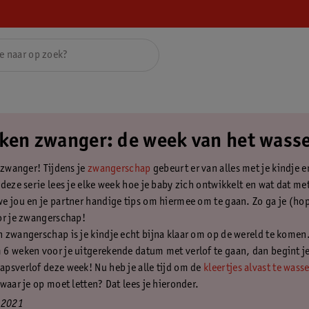
ken zwanger: de week van het wass
t zwanger! Tijdens je
zwangerschap
gebeurt er van alles met je kindje e
deze serie lees je elke week hoe je baby zich ontwikkelt en wat dat me
e jou en je partner handige tips om hiermee om te gaan. Zo ga je (hop
or je zwangerschap!
 zwangerschap is je kindje echt bijna klaar om op de wereld te komen.
6 weken voor je uitgerekende datum met verlof te gaan, dan begint j
psverlof deze week! Nu heb je alle tijd om de
kleertjes alvast te wass
waar je op moet letten? Dat lees je hieronder.
 2021