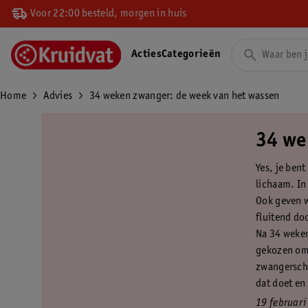
Voor 22:00 besteld, morgen in huis
Acties
Categorieën
Home
Advies
34 weken zwanger: de week van het wassen
34 we
Yes, je ben
lichaam. In 
Ook geven w
fluitend do
Na 34 weken
gekozen om 
zwangerscha
dat doet en 
19 februari