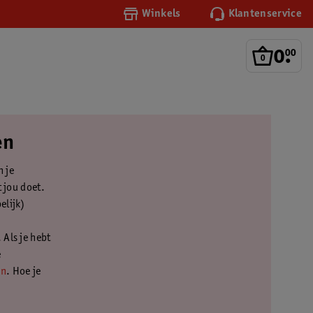
Winkels
Klantenservice
0
.
00
en
n je
t jou doet.
elijk)
 Als je hebt
e
en
. Hoe je