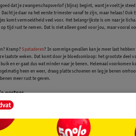
 goed dat je zwangerschapsverlof (bijna) begint, want je voelt je steed
Dacht je daar na het eerste trimester vanaf te zijn, maar helaas! Ook t
djes komt vermoeidheid veel voor. Het belangrijkste is om naar je lich
 op tijd rust te nemen. Dat is niet alleen goed voor jou, maar vooral oo
en? Kramp?
Spataderen
? In sommige gevallen kan je meer last hebben 
ze laatste weken. Dat komt door je bloedsomloop: het grootste deel va
e buik en er gaat dus wat minder naar je benen. Helemaal voorkomen ka
egelmatig heen en weer, draag platte schoenen en leg je benen omhoog 
e benen meer rust te geven.
je partner
-to-be (bijna) met zwangerschapsverlof is, is het verleidelijk om h
uis te laten doen. Maar scheep haar daar niet mee op. Ze heeft nu juist 
t jullie baby de laatste weken nog even een groeispurt kan maken. Ve
 lekker en zorg dat ze genoeg tijd voor zichzelf neemt. Geniet er sa
ven met z’n tweeën zijn!