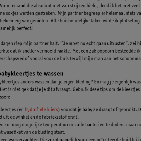
 Voor iemand die absoluut niet van strijken hield, deed ik het met veel 
eine sokjes werden gestreken. Mijn partner begreep er helemaal niets v
tiekem erg van genieten. Alle huishoudelijke taken wilde ik plotseling
amelijk perfect!
dagen riep mijn partner halt. ‘’Je moet nu echt gaan uitrusten’’, zei hi
erkte dat ik sneller vermoeid raakte. Met een zak popcorn besteedde ik
rschapsverlof vooral voor de buis terwijl mijn man aan het schoonma
babykleertjes te wassen
ykleertjes anders wassen dan je eigen kleding? En mag je eigenlijk wa
et is niet gek dat je je dit afvraagt. Gebruik deze tips om de kleertjes
assen:
kleertjes (en
hydrofiele luiers
) voordat je baby ze draagt of gebruikt. D
d uit de winkel en de fabrieksstof eruit.
en zo hoog mogelijke temperatuur om alle bacteriën te doden, maar n
t wasetiket van de kleding staat.
een wasverzachter. Die zorgt namelijk voor een geïrriteerde huid bij j