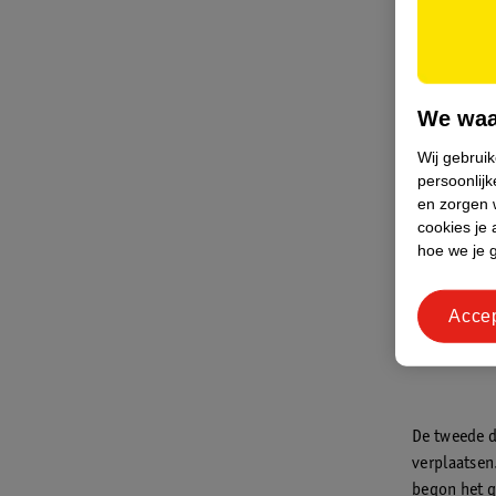
Yasmin
“Tijdens 
superblij
We waa
zwangersc
gekste di
Wij gebrui
uitslape
persoonlijk
Netflixen
en zorgen w
cookies je 
hoe we je 
Acce
De tweede d
verplaatsen
begon het g