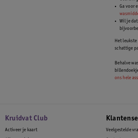
Ga voor 
wasmidde
Wil je da
bijvoorb
Het leukste
schattige pa
Behalve was
billendoekje
ons hele as
Kruidvat Club
Klantense
Activeer je kaart
Veelgestelde vr