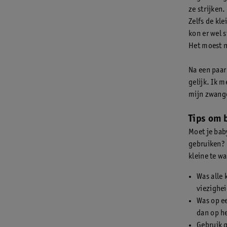
ze strijken.
Zelfs de kl
kon er wel s
Het moest n
Na een paar 
gelijk. Ik m
mijn zwange
Tips om 
Moet je bab
gebruiken? H
kleine te w
Was alle 
viezighei
Was op e
dan op he
Gebruik g