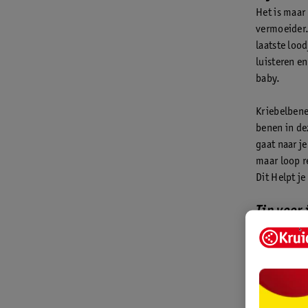
Het is maar
vermoeider. 
laatste loo
luisteren en
baby.
Kriebelben
benen in de
gaat naar j
maar loop r
Dit Helpt j
Tip voor 
Nu de mommy
klusjes in h
nodig, zoda
daarom maar
jullie nog e