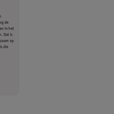
n
nog de
en in het
. Dat is
ngzaam op
s die