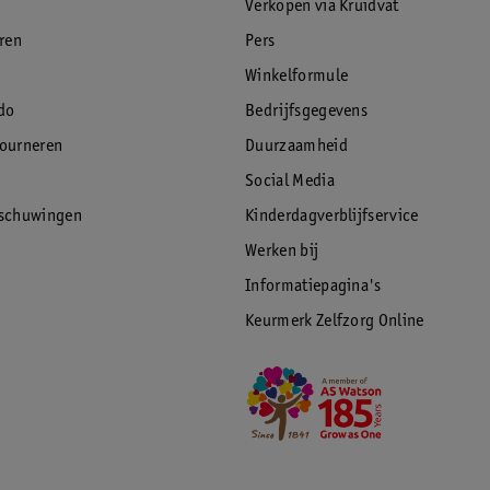
Verkopen via Kruidvat
eren
Pers
Winkelformule
do
Bedrijfsgegevens
tourneren
Duurzaamheid
Social Media
rschuwingen
Kinderdagverblijfservice
Werken bij
Informatiepagina's
Keurmerk Zelfzorg Online