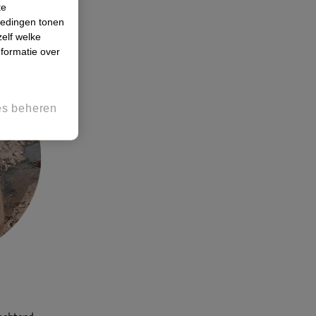
te
belangrijk.
iedingen tonen
zelf welke
formatie over
es beheren