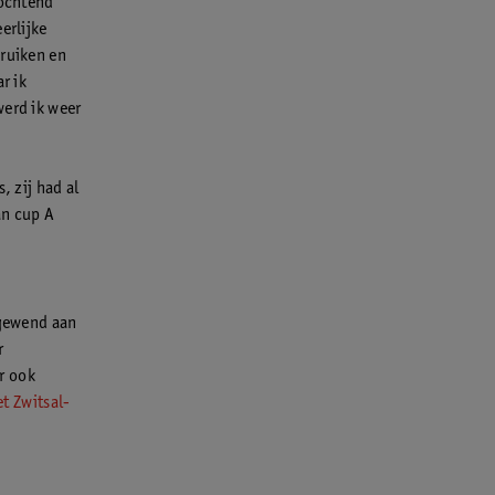
 ochtend
erlijke
 ruiken en
r ik
werd ik weer
, zij had al
an cup A
 gewend aan
r
r ook
t Zwitsal-