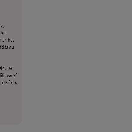
ik,
 Het
n en het
fd is nu
eld. De
ikt vanaf
anzelf op.