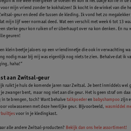
begon ik me weer energieker te voelen en kon ik het bakje koffie in de
 voor mijn vriend zonder te kokhalzen! Ik kocht in de winkel van die he
Zwitsal-geur en deed die tussen de kleding. Ik vond het zo megalekker
dat mijn lijf weer normaal deed. Wat een verschil met week 6 tot 13 waa
een sterke geur kon ruiken of er überhaupt over na kon denken. En nu 
alle geuren!
en klein beetje jaloers op een vriendinnetje die ook in verwachting was
ng nodig maar bij mij was eigenlijk nog niets te zien. Behalve dat ik v
ging, haha!”
st aan Zwitsal-geur
ijk ruikt je huis de komende jaren naar Zwitsal. Je bent inmiddels wel
t je zwanger bent, maar nog niet aan die geur. Het is geen straf om daa
 in te brengen, toch? Want behalve
talkpoeder
en
babyshampoo
zijn e
oor volwassenen met deze heerlijke geur. Bijvoorbeeld,
wasmiddel me
builtjes
voor in je kledingkast.
ar alle andere Zwitsal-producten?
Bekijk dan ons hele assortiment!