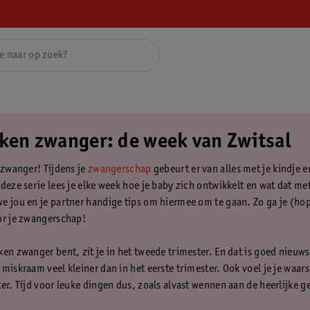
ken zwanger: de week van Zwitsal
t zwanger! Tijdens je
zwangerschap
gebeurt er van alles met je kindje e
deze serie lees je elke week hoe je baby zich ontwikkelt en wat dat me
e jou en je partner handige tips om hiermee om te gaan. Zo ga je (hop
or je zwangerschap!
en zwanger bent, zit je in het tweede trimester. En dat is goed nieuws!
miskraam veel kleiner dan in het eerste trimester. Ook voel je je waars
ter. Tijd voor leuke dingen dus, zoals alvast wennen aan de heerlijke g