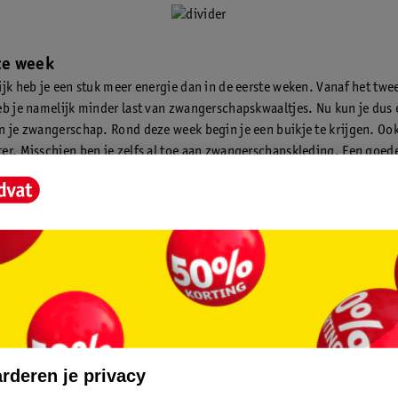
eze week
ijk heb je een stuk meer energie dan in de eerste weken. Vanaf het twe
eb je namelijk minder last van zwangerschapskwaaltjes. Nu kun je dus 
n je zwangerschap. Rond deze week begin je een buikje te krijgen. Ook
er. Misschien ben je zelfs al toe aan zwangerschapskleding. Een goe
u je je beter voelt!
tra gewicht komt ook doordat je meer bloed in je lichaam hebt. Er komt
ij, dat vooral uit bloedplasma bestaat. Dat is nodig voor de groeiende 
. Om het extra bloed rond te pompen, slaat je hart nu 15 tot 20 keer va
je partner
de eerste trimester is voorbij en je partner heeft meer energie. Tijd o
e bedenken! Maak allebei een lijst met jongens- en meisjesnamen die
rderen je privacy
rgelijk die met elkaar. Vergeet niet om na te denken over de achternaa