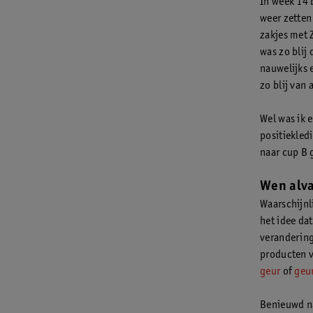
In week 14 
weer zetten
zakjes met 
was zo blij 
nauwelijks 
zo blij van 
Wel was ik e
positiekledi
naar cup B 
Wen alva
Waarschijnl
het idee da
verandering
producten v
geur
of
geur
Benieuwd na