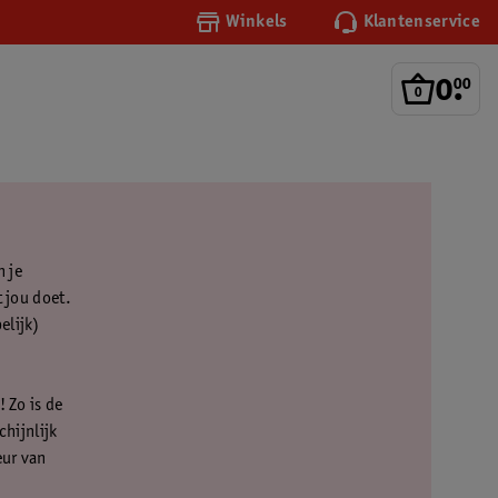
Winkels
Klantenservice
0
.
00
n je
t jou doet.
elijk)
 Zo is de
chijnlijk
eur van