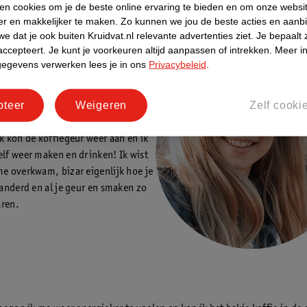
ken cookies om je de beste online ervaring te bieden en om onze websi
 die van je partner? De combinatie van de voor- en achternaam is ook 
er en makkelijker te maken.
Zo kunnen we jou de beste acties en aanb
 goed klinken en geen rare combinatie vormen.
e dat je ook buiten Kruidvat.nl relevante advertenties ziet.
Je bepaalt 
accepteert.
Je kunt je voorkeuren altijd aanpassen of intrekken.
Meer in
n vertelt
–
gegevens verwerken lees je in ons
Privacybeleid
.
lynschrijft
pteer
Weigeren
Zelf cooki
opluchting en wat een verschil met
l weken geleden. Ik had weer
ik kon de koffiegeur weer aan en ik
elf weer maken en drinken! Ik wist
me overkwam, bizar eigenlijk hoe je
eranderd en al je geur en smaken zo
aren.