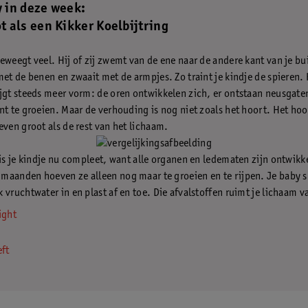
y in deze week:
t als een Kikker Koelbijtring
eweegt veel. Hij of zij zwemt van de ene naar de andere kant van je bu
met de benen en zwaait met de armpjes. Zo traint je kindje de spieren.
jgt steeds meer vorm: de oren ontwikkelen zich, er ontstaan neusgate
nt te groeien. Maar de verhouding is nog niet zoals het hoort. Het hoo
even groot als de rest van het lichaam.
 is je kindje nu compleet, want alle organen en ledematen zijn ontwikk
aanden hoeven ze alleen nog maar te groeien en te rijpen. Je baby sl
 vruchtwater in en plast af en toe. Die afvalstoffen ruimt je lichaam v