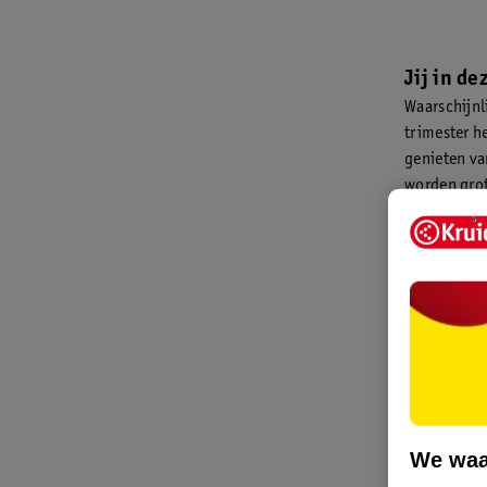
Jij in d
Waarschijnl
trimester h
genieten va
worden grot
te shoppen n
Maar het ex
1,5 liter b
en placenta
minuut.
Tip voor 
Het spannen
babynamen t
We waa
vindt en ve