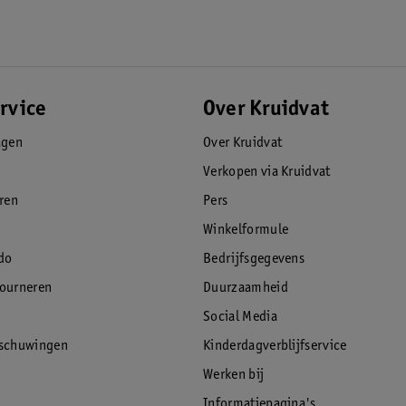
rvice
Over Kruidvat
agen
Over Kruidvat
Verkopen via Kruidvat
eren
Pers
Winkelformule
do
Bedrijfsgegevens
tourneren
Duurzaamheid
Social Media
rschuwingen
Kinderdagverblijfservice
Werken bij
Informatiepagina's