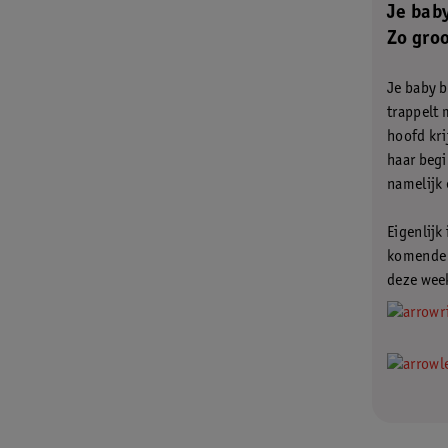
Je bab
Zo groo
Je baby b
trappelt 
hoofd kri
haar begi
namelijk 
Eigenlijk
komende m
deze week
.