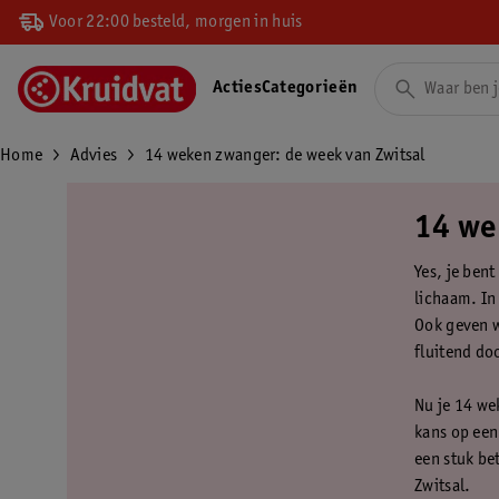
Voor 22:00 besteld, morgen in huis
Acties
Categorieën
Home
Advies
14 weken zwanger: de week van Zwitsal
14 we
Yes, je ben
lichaam. In 
Ook geven w
fluitend do
Nu je 14 wek
kans op een 
een stuk be
Zwitsal.