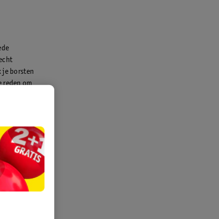
ede
echt
 je borsten
de reden om
 in totaal
baarmoeder
ker per
m alvast
 je mooi
m: wordt het