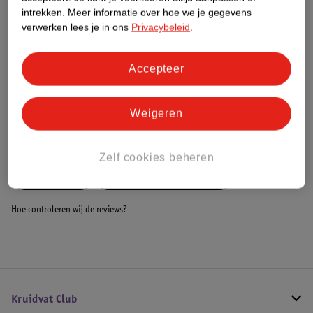
Dit product heeft (nog) geen Nature
intrekken.
Meer informatie over hoe we je gegevens
Impact Score.
verwerken lees je in ons
Privacybeleid
.
Meer informatie
Accepteer
Bestel & Bezorginformatie
Weigeren
Bekijk ook
Zelf cookies beheren
Meer
Adidas
Alle Bokshandschoenen
Hoe controleren wij de reviews?
Kruidvat Club