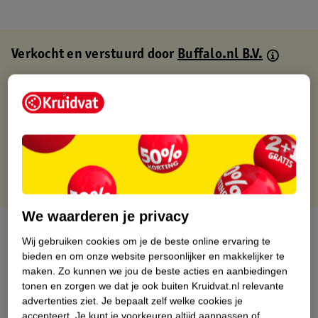
Verkocht en verstuurd door
Buffalo.nl B.V.
Binnen 1 werkdag verstuurd
Gratis thuisbezorgd
Gratis retourneren via verkooppartner.
Gratis punten met je Kruidvat kaart
We waarderen je privacy
Over dit product
Wij gebruiken cookies om je de beste online ervaring te
bieden en om onze website persoonlijker en makkelijker te
Productinformatie
maken.
Zo kunnen we jou de beste acties en aanbiedingen
tonen en zorgen we dat je ook buiten Kruidvat.nl relevante
advertenties ziet.
Je bepaalt zelf welke cookies je
Nature Impact Score
accepteert.
Je kunt je voorkeuren altijd aanpassen of