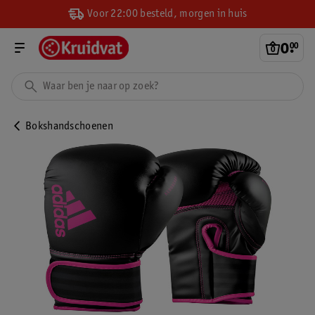
Voor 22:00 besteld, morgen in huis
0
.
00
Bokshandschoenen