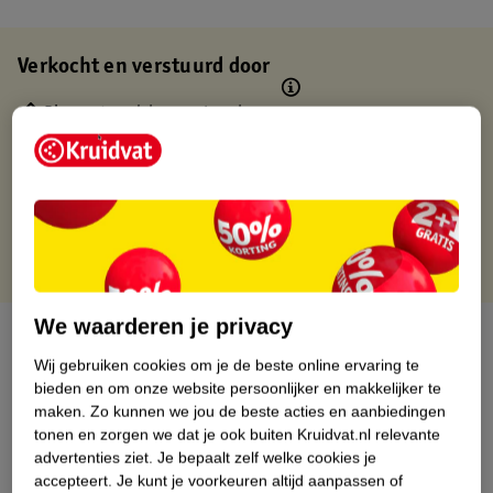
Verkocht en verstuurd door
Binnen 1 werkdag verstuurd
Gratis thuisbezorgd
Gratis retourneren via verkooppartner.
Gratis punten met je Kruidvat kaart
We waarderen je privacy
Over dit product
Wij gebruiken cookies om je de beste online ervaring te
Productinformatie
bieden en om onze website persoonlijker en makkelijker te
maken.
Zo kunnen we jou de beste acties en aanbiedingen
tonen en zorgen we dat je ook buiten Kruidvat.nl relevante
Nature Impact Score
advertenties ziet.
Je bepaalt zelf welke cookies je
accepteert.
Je kunt je voorkeuren altijd aanpassen of
Dit product heeft (nog) geen Nature