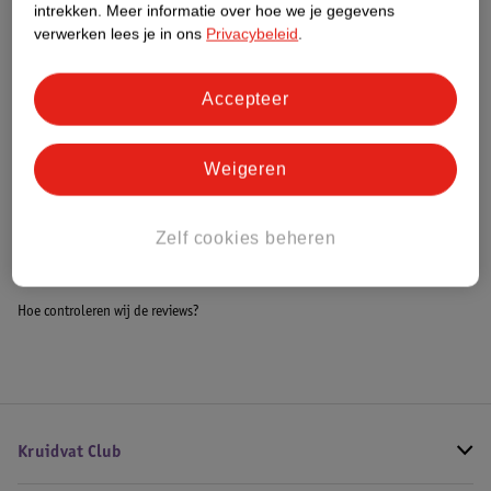
intrekken.
Meer informatie over hoe we je gegevens
Impact Score.
verwerken lees je in ons
Privacybeleid
.
Meer informatie
Accepteer
Bestel & Bezorginformatie
Weigeren
Bekijk ook
Zelf cookies beheren
Meer
Adidas
Alle Bokshandschoenen
Hoe controleren wij de reviews?
Kruidvat Club