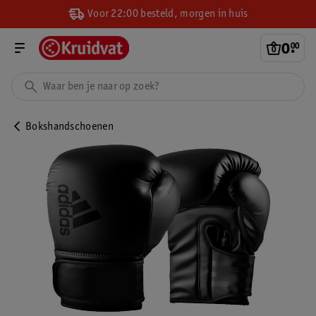
Voor 22:00 besteld, morgen in huis
0
.
00
Bokshandschoenen