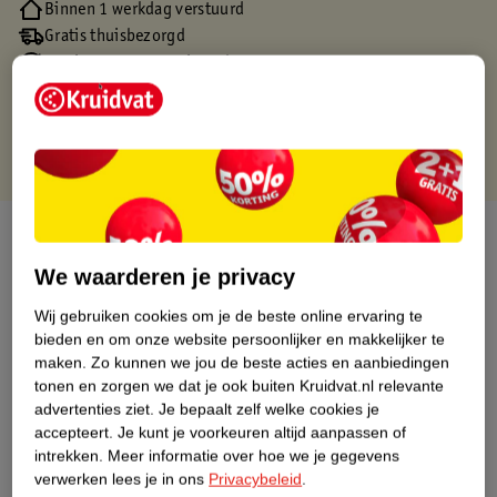
Binnen 1 werkdag verstuurd
Gratis thuisbezorgd
Gratis retourneren via verkooppartner.
Gratis punten met je Kruidvat kaart
Over dit product
We waarderen je privacy
Productinformatie
Wij gebruiken cookies om je de beste online ervaring te
bieden en om onze website persoonlijker en makkelijker te
Nature Impact Score
maken.
Zo kunnen we jou de beste acties en aanbiedingen
tonen en zorgen we dat je ook buiten Kruidvat.nl relevante
Dit product heeft (nog) geen Nature
advertenties ziet.
Je bepaalt zelf welke cookies je
Impact Score.
accepteert.
Je kunt je voorkeuren altijd aanpassen of
Meer informatie
intrekken.
Meer informatie over hoe we je gegevens
verwerken lees je in ons
Privacybeleid
.