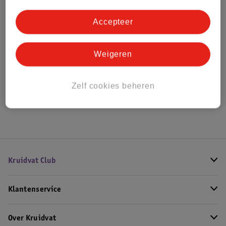
Bestel & Bezorginformatie
Accepteer
Bekijk ook
Weigeren
Meer
Acqua Di Parma
Alle Unisex parfum
Zelf cookies beheren
Hoe controleren wij de reviews?
Kruidvat Club
Klantenservice
Over Kruidvat