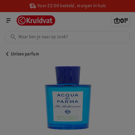
Voor 22:00 besteld, morgen in huis
0
.
00
Unisex parfum