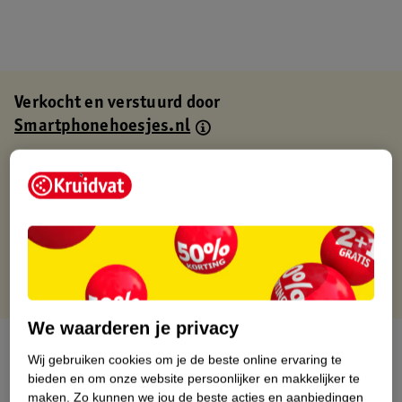
Verkocht en verstuurd door
Smartphonehoesjes.nl
Binnen 1 werkdag verstuurd
Gratis thuisbezorgd
Gratis retourneren via verkooppartner.
Gratis punten met je Kruidvat kaart
We waarderen je privacy
Over dit product
Wij gebruiken cookies om je de beste online ervaring te
bieden en om onze website persoonlijker en makkelijker te
Productinformatie
maken.
Zo kunnen we jou de beste acties en aanbiedingen