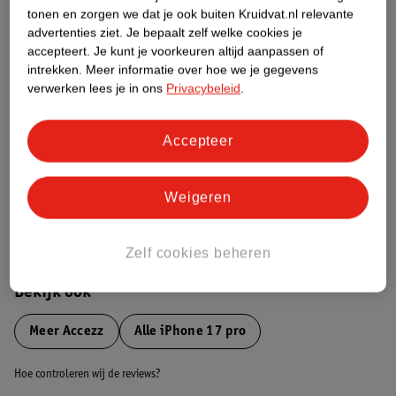
tonen en zorgen we dat je ook buiten Kruidvat.nl relevante
advertenties ziet.
Je bepaalt zelf welke cookies je
Etiketinformatie
accepteert.
Je kunt je voorkeuren altijd aanpassen of
intrekken.
Meer informatie over hoe we je gegevens
verwerken lees je in ons
Privacybeleid
.
Nature Impact Score
Dit product heeft (nog) geen Nature
Impact Score.
Accepteer
Meer informatie
Weigeren
Bestel & Bezorginformatie
Zelf cookies beheren
Bekijk ook
Meer
Accezz
Alle iPhone 17 pro
Hoe controleren wij de reviews?