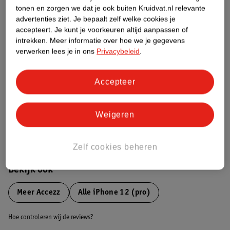
tonen en zorgen we dat je ook buiten Kruidvat.nl relevante
advertenties ziet.
Je bepaalt zelf welke cookies je
Etiketinformatie
accepteert.
Je kunt je voorkeuren altijd aanpassen of
intrekken.
Meer informatie over hoe we je gegevens
verwerken lees je in ons
Privacybeleid
.
Nature Impact Score
Dit product heeft (nog) geen Nature
Impact Score.
Accepteer
Meer informatie
Weigeren
Bestel & Bezorginformatie
Zelf cookies beheren
Bekijk ook
Meer
Accezz
Alle iPhone 12 (pro)
Hoe controleren wij de reviews?