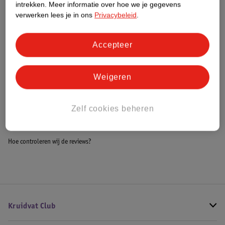
intrekken.
Meer informatie over hoe we je gegevens
Impact Score.
verwerken lees je in ons
Privacybeleid
.
Meer informatie
Accepteer
Bestel & Bezorginformatie
Weigeren
Bekijk ook
Zelf cookies beheren
Alle Baby beddengoed
Hoe controleren wij de reviews?
Kruidvat Club