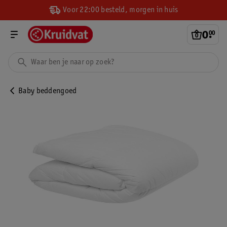
Voor 22:00 besteld, morgen in huis
0
.
00
Baby beddengoed