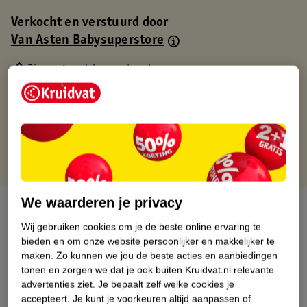
Verkocht en verstuurd door
Van Asten Babysuperstore
Binnen 1 werkdag verstuurd
Gratis thuisbezorgd
Gratis retourneren via verkooppartner.
Gratis punten met je Kruidvat kaart
We waarderen je privacy
Over dit product
Wij gebruiken cookies om je de beste online ervaring te
Productinformatie
bieden en om onze website persoonlijker en makkelijker te
maken.
Zo kunnen we jou de beste acties en aanbiedingen
tonen en zorgen we dat je ook buiten Kruidvat.nl relevante
Nature Impact Score
advertenties ziet.
Je bepaalt zelf welke cookies je
accepteert.
Je kunt je voorkeuren altijd aanpassen of
Dit product heeft (nog) geen Nature