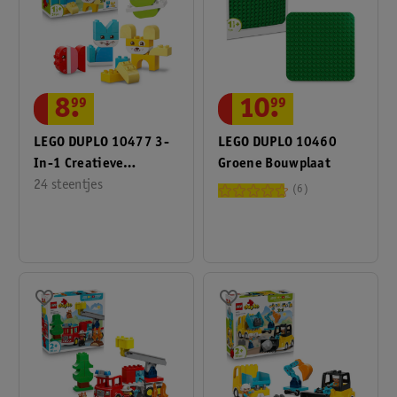
8
.
99
10
.
99
LEGO DUPLO 10477 3-
LEGO DUPLO 10460
In-1 Creatieve
Groene Bouwplaat
Huisdieren
24 steentjes
6