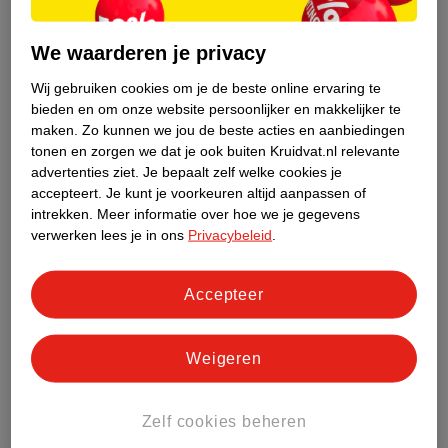
LEGO DUPLO 10914
LEGO DUPLO 10474
Luxe Opbergdoos
Creatieve Voertuigen
We waarderen je privacy
85 steentjes
42 steentjes
Wij gebruiken cookies om je de beste online ervaring te
10
bieden en om onze website persoonlijker en makkelijker te
maken.
Zo kunnen we jou de beste acties en aanbiedingen
tonen en zorgen we dat je ook buiten Kruidvat.nl relevante
advertenties ziet.
Je bepaalt zelf welke cookies je
accepteert.
Je kunt je voorkeuren altijd aanpassen of
intrekken.
Meer informatie over hoe we je gegevens
verwerken lees je in ons
Privacybeleid
.
Accepteer
Weigeren
van
8
.
99
34
.
49
45
.
99
Zelf cookies beheren
LEGO DUPLO 10471
LEGO DUPLO 10465
Blauwe Politiemotor
Mickey Mouse Clubhuis