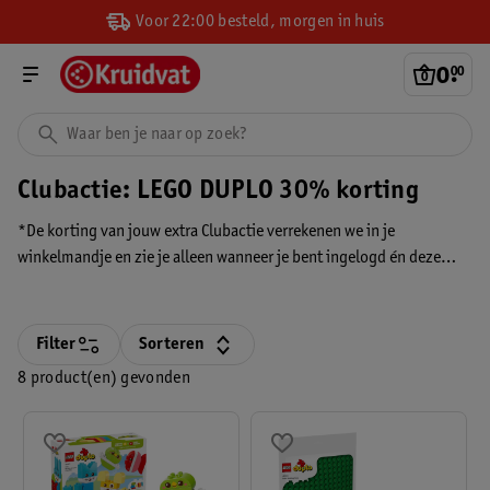
Voor 22:00 besteld, morgen in huis
0
.
00
Clubactie: LEGO DUPLO 30% korting
*De korting van jouw extra Clubactie verrekenen we in je
winkelmandje en zie je alleen wanneer je bent ingelogd én deze
persoonlijke extra Clubactie hebt geactiveerd. Je ziet de korting
altijd voordat je betaalt.
Filter
Sorteren
8 product(en) gevonden