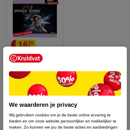
16
.
50
Space Expo 4-12 Jaar
Ticket
We waarderen je privacy
Advies door Kruidvat
Wij gebruiken cookies om je de beste online ervaring te
bieden en om onze website persoonlijker en makkelijker te
maken.
Zo kunnen we jou de beste acties en aanbiedingen