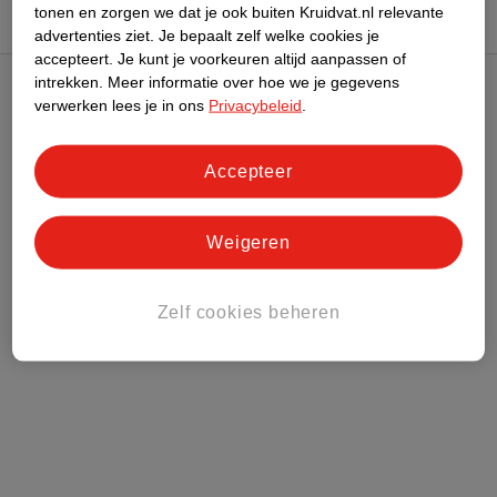
tonen en zorgen we dat je ook buiten Kruidvat.nl relevante
advertenties ziet.
Je bepaalt zelf welke cookies je
accepteert.
Je kunt je voorkeuren altijd aanpassen of
intrekken.
Meer informatie over hoe we je gegevens
Kruidvat Club
verwerken lees je in ons
Privacybeleid
.
Klantenservice
Accepteer
Over Kruidvat
Weigeren
Zelf cookies beheren