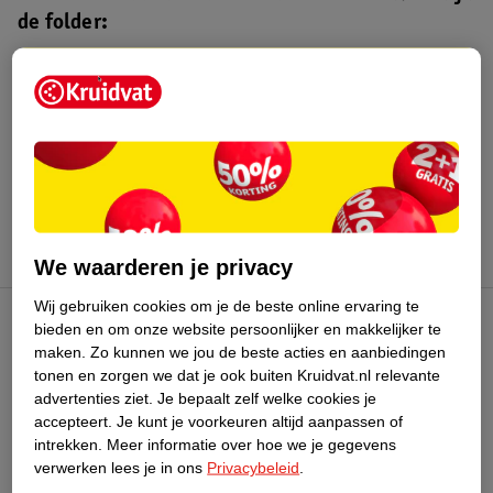
de folder:
Kruidvat folder
Geldig van maandag 3 t/m zondag 16
augustus 2026.
Bekijk folder
We waarderen je privacy
Wij gebruiken cookies om je de beste online ervaring te
bieden en om onze website persoonlijker en makkelijker te
Kruidvat Club
maken.
Zo kunnen we jou de beste acties en aanbiedingen
tonen en zorgen we dat je ook buiten Kruidvat.nl relevante
advertenties ziet.
Je bepaalt zelf welke cookies je
Klantenservice
accepteert.
Je kunt je voorkeuren altijd aanpassen of
intrekken.
Meer informatie over hoe we je gegevens
Over Kruidvat
verwerken lees je in ons
Privacybeleid
.