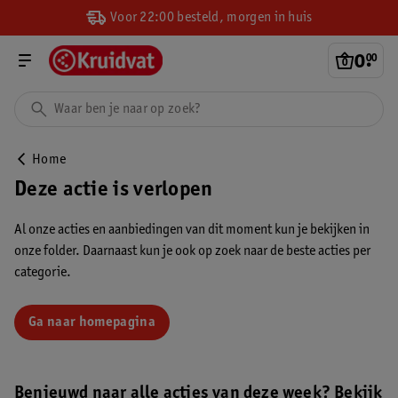
Voor 22:00 besteld, morgen in huis
0
.
00
Home
Deze actie is verlopen
Al onze acties en aanbiedingen van dit moment kun je bekijken in
onze folder. Daarnaast kun je ook op zoek naar de beste acties per
categorie.
Ga naar homepagina
Benieuwd naar alle acties van deze week? Bekijk