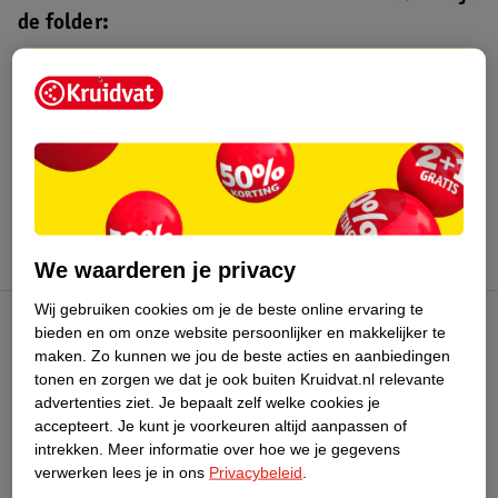
de folder:
Kruidvat folder
Geldig van maandag 3 t/m zondag 16
augustus 2026.
Bekijk folder
We waarderen je privacy
Wij gebruiken cookies om je de beste online ervaring te
bieden en om onze website persoonlijker en makkelijker te
Kruidvat Club
maken.
Zo kunnen we jou de beste acties en aanbiedingen
tonen en zorgen we dat je ook buiten Kruidvat.nl relevante
advertenties ziet.
Je bepaalt zelf welke cookies je
Klantenservice
accepteert.
Je kunt je voorkeuren altijd aanpassen of
intrekken.
Meer informatie over hoe we je gegevens
Over Kruidvat
verwerken lees je in ons
Privacybeleid
.