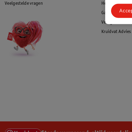
Veelgestelde vragen
Herroepen & re
Acce
Garantie
Veiligheidswaa
Kruidvat Advies