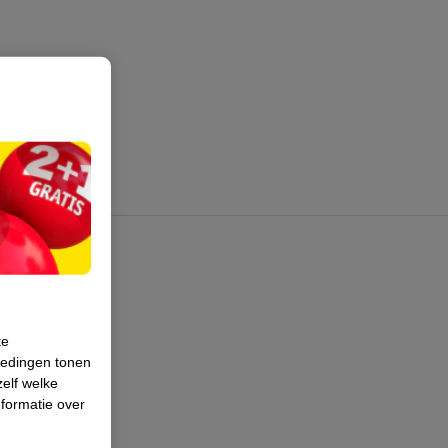
te
iedingen tonen
zelf welke
formatie over