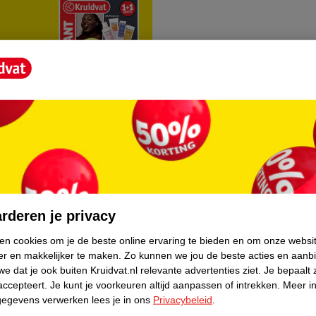
rvice
Over Kruidvat
agen
Over Kruidvat
rderen je privacy
Verkopen via Kruidvat
ken cookies om je de beste online ervaring te bieden en om onze websi
er en makkelijker te maken.
Zo kunnen we jou de beste acties en aanb
eren
Pers
e dat je ook buiten Kruidvat.nl relevante advertenties ziet.
Je bepaalt 
Winkelformule
accepteert.
Je kunt je voorkeuren altijd aanpassen of intrekken.
Meer in
gegevens verwerken lees je in ons
Privacybeleid
.
do
Bedrijfsgegevens