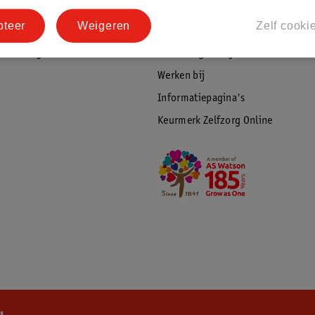
tourneren
Duurzaamheid
pteer
Weigeren
Zelf cooki
Social Media
rschuwingen
Kinderdagverblijfservice
Werken bij
Informatiepagina's
Keurmerk Zelfzorg Online