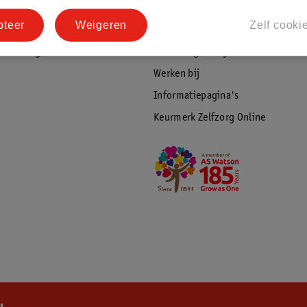
tourneren
Duurzaamheid
pteer
Weigeren
Zelf cooki
Social Media
rschuwingen
Kinderdagverblijfservice
Werken bij
Informatiepagina's
Keurmerk Zelfzorg Online