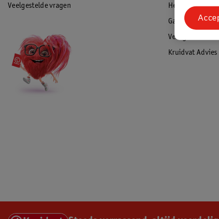
Veelgestelde vragen
Herroepen & re
Acce
Garantie
Veiligheidswaa
Kruidvat Advies