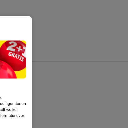
te
iedingen tonen
zelf welke
formatie over