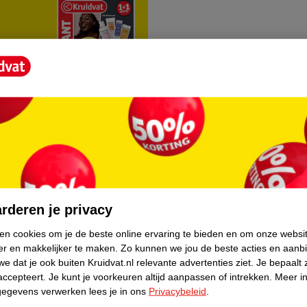
rvice
Over Kruidvat
agen
Over Kruidvat
rderen je privacy
Verkopen via Kruidvat
ken cookies om je de beste online ervaring te bieden en om onze websi
er en makkelijker te maken.
Zo kunnen we jou de beste acties en aanb
eren
Pers
e dat je ook buiten Kruidvat.nl relevante advertenties ziet.
Je bepaalt 
Winkelformule
accepteert.
Je kunt je voorkeuren altijd aanpassen of intrekken.
Meer in
gegevens verwerken lees je in ons
Privacybeleid
.
do
Bedrijfsgegevens