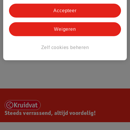
Accepteer
Weigeren
Zelf cookies beheren
Steeds verrassend, altijd voordelig!