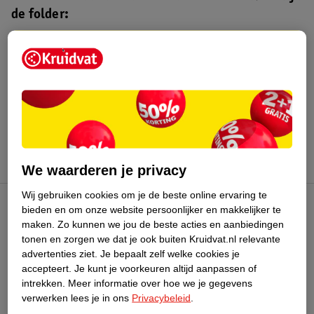
de folder:
Kruidvat folder
Geldig van maandag 3 t/m zondag 16
augustus 2026.
Bekijk folder
We waarderen je privacy
Wij gebruiken cookies om je de beste online ervaring te
bieden en om onze website persoonlijker en makkelijker te
Kruidvat Club
maken.
Zo kunnen we jou de beste acties en aanbiedingen
tonen en zorgen we dat je ook buiten Kruidvat.nl relevante
advertenties ziet.
Je bepaalt zelf welke cookies je
Klantenservice
accepteert.
Je kunt je voorkeuren altijd aanpassen of
intrekken.
Meer informatie over hoe we je gegevens
Over Kruidvat
verwerken lees je in ons
Privacybeleid
.