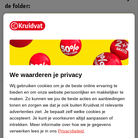
de folder:
Kruidvat folder
Geldig van maandag 3 t/m zondag 16
augustus 2026.
Bekijk folder
We waarderen je privacy
Wij gebruiken cookies om je de beste online ervaring te
bieden en om onze website persoonlijker en makkelijker te
Kruidvat Club
maken.
Zo kunnen we jou de beste acties en aanbiedingen
tonen en zorgen we dat je ook buiten Kruidvat.nl relevante
advertenties ziet.
Je bepaalt zelf welke cookies je
Klantenservice
accepteert.
Je kunt je voorkeuren altijd aanpassen of
intrekken.
Meer informatie over hoe we je gegevens
Over Kruidvat
verwerken lees je in ons
Privacybeleid
.