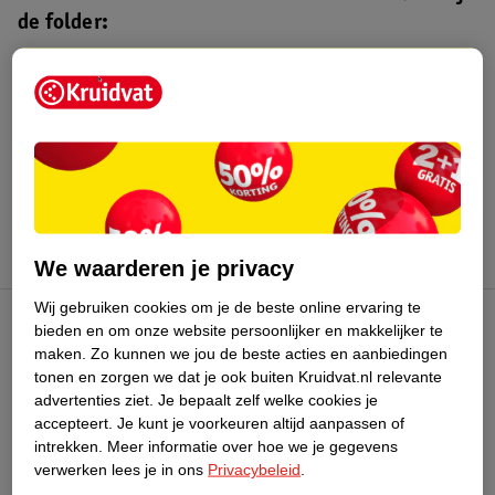
de folder:
Kruidvat folder
Geldig van maandag 3 t/m zondag 16
augustus 2026.
Bekijk folder
We waarderen je privacy
Wij gebruiken cookies om je de beste online ervaring te
bieden en om onze website persoonlijker en makkelijker te
Kruidvat Club
maken.
Zo kunnen we jou de beste acties en aanbiedingen
tonen en zorgen we dat je ook buiten Kruidvat.nl relevante
advertenties ziet.
Je bepaalt zelf welke cookies je
Klantenservice
accepteert.
Je kunt je voorkeuren altijd aanpassen of
intrekken.
Meer informatie over hoe we je gegevens
Over Kruidvat
verwerken lees je in ons
Privacybeleid
.