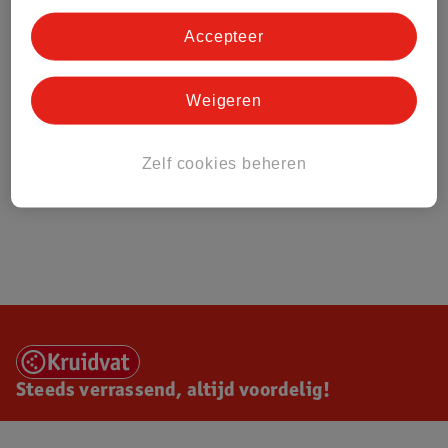
Accepteer
Weigeren
Zelf cookies beheren
Steeds verrassend, altijd voordelig!