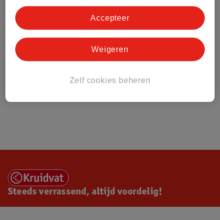
Accepteer
Weigeren
Zelf cookies beheren
Steeds verrassend, altijd voordelig!