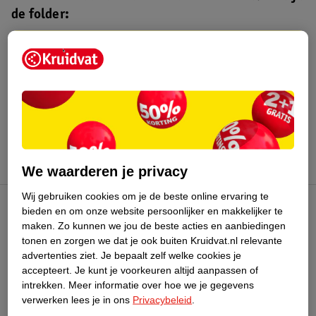
de folder:
Kruidvat folder
Geldig van maandag 10 t/m zondag 16
augustus 2026.
Bekijk folder
We waarderen je privacy
Wij gebruiken cookies om je de beste online ervaring te
bieden en om onze website persoonlijker en makkelijker te
Kruidvat Club
maken.
Zo kunnen we jou de beste acties en aanbiedingen
tonen en zorgen we dat je ook buiten Kruidvat.nl relevante
advertenties ziet.
Je bepaalt zelf welke cookies je
Klantenservice
accepteert.
Je kunt je voorkeuren altijd aanpassen of
intrekken.
Meer informatie over hoe we je gegevens
Over Kruidvat
verwerken lees je in ons
Privacybeleid
.