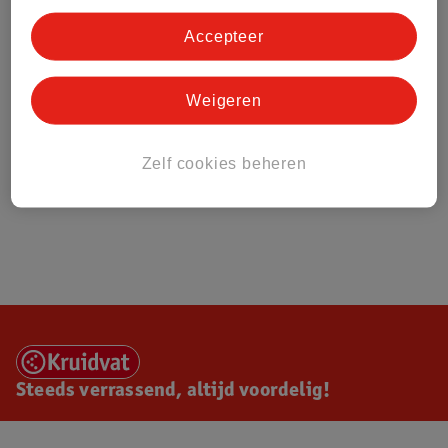
Accepteer
Weigeren
Zelf cookies beheren
Steeds verrassend, altijd voordelig!