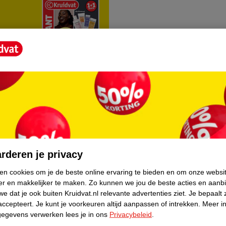
rvice
Over Kruidvat
agen
Over Kruidvat
rderen je privacy
Verkopen via Kruidvat
ken cookies om je de beste online ervaring te bieden en om onze websi
er en makkelijker te maken.
Zo kunnen we jou de beste acties en aanb
eren
Pers
e dat je ook buiten Kruidvat.nl relevante advertenties ziet.
Je bepaalt 
Winkelformule
accepteert.
Je kunt je voorkeuren altijd aanpassen of intrekken.
Meer in
gegevens verwerken lees je in ons
Privacybeleid
.
do
Bedrijfsgegevens