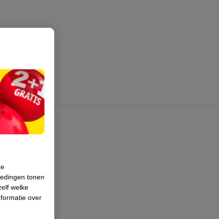
te
iedingen tonen
zelf welke
formatie over