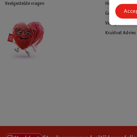
Veelgestelde vragen
Herroepen & re
Acce
Garantie
Veiligheidswaa
Kruidvat Advies