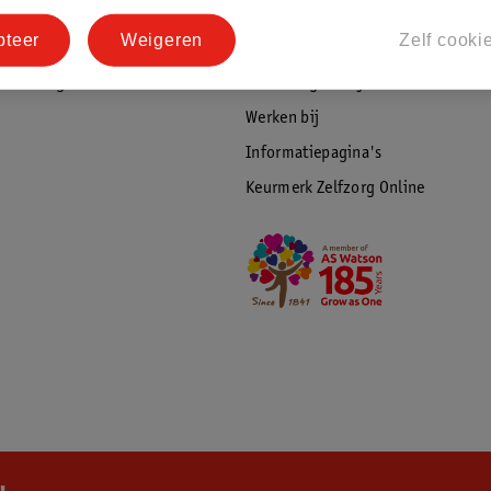
tourneren
Duurzaamheid
pteer
Weigeren
Zelf cooki
Social Media
rschuwingen
Kinderdagverblijfservice
Werken bij
Informatiepagina's
Keurmerk Zelfzorg Online