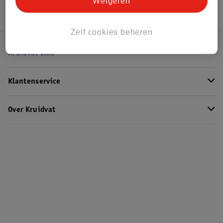
Weigeren
Zelf cookies beheren
Kruidvat Club
Klantenservice
Over Kruidvat