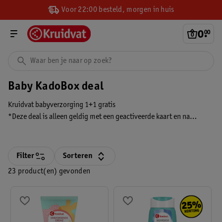
Voor 22:00 besteld, morgen in huis
0
.
00
Baby KadoBox deal
Kruidvat babyverzorging 1+1 gratis
*Deze deal is alleen geldig met een geactiveerde kaart en na
aanmelding voor de Baby KadoBox. De korting wordt verrekend in
je winkelmandje en zie je alleen wanneer je bent ingelogd.
Filter
Sorteren
23 product(en) gevonden