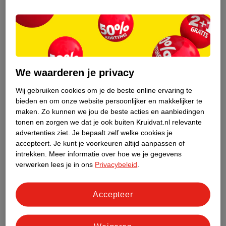
van
1
.
49
2
.
99
Kruidvat Pure & Soft
Wasgel
We waarderen je privacy
200ml
Wij gebruiken cookies om je de beste online ervaring te
5
bieden en om onze website persoonlijker en makkelijker te
maken.
Zo kunnen we jou de beste acties en aanbiedingen
Niet op voorraad
tonen en zorgen we dat je ook buiten Kruidvat.nl relevante
advertenties ziet.
Je bepaalt zelf welke cookies je
accepteert.
Je kunt je voorkeuren altijd aanpassen of
intrekken.
Meer informatie over hoe we je gegevens
1
2
verwerken lees je in ons
Privacybeleid
.
Advies door Kruidvat
Accepteer