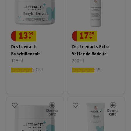
13
.
99
17
.
25
Drs Leenarts
Drs Leenarts Extra
Babybillenzalf
Vettende Badolie
125ml
200ml
10
8