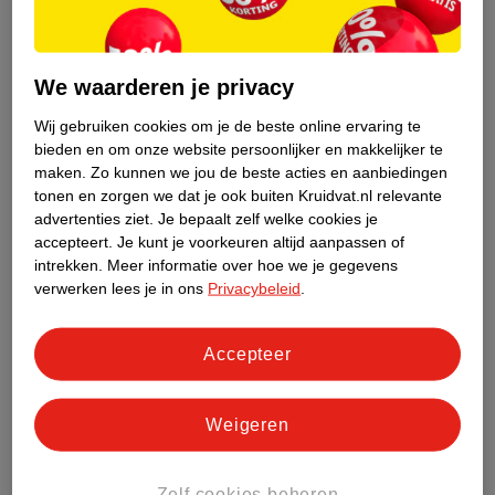
16
.
49
18
.
49
Drs Leenarts Baby
Drs Leenarts
We waarderen je privacy
Bergzalf
Verkoelende Lotion Bij
Wij gebruiken cookies om je de beste online ervaring te
50ml
Waterpokken
50ml
bieden en om onze website persoonlijker en makkelijker te
8
maken.
Zo kunnen we jou de beste acties en aanbiedingen
tonen en zorgen we dat je ook buiten Kruidvat.nl relevante
advertenties ziet.
Je bepaalt zelf welke cookies je
accepteert.
Je kunt je voorkeuren altijd aanpassen of
intrekken.
Meer informatie over hoe we je gegevens
verwerken lees je in ons
Privacybeleid
.
Accepteer
Weigeren
11
.
49
Zelf cookies beheren