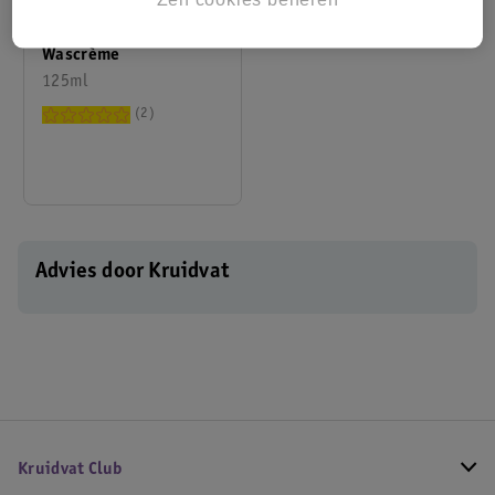
Drs Leenarts Baby
Wascrème
125ml
2
Advies door Kruidvat
Kruidvat Club