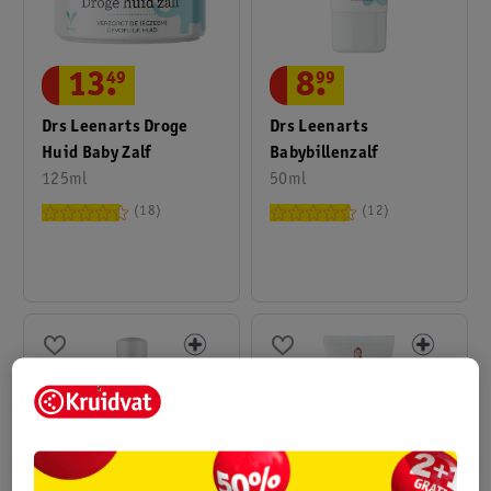
13
.
49
8
.
99
Drs Leenarts Droge
Drs Leenarts
Huid Baby Zalf
Babybillenzalf
125ml
50ml
18
12