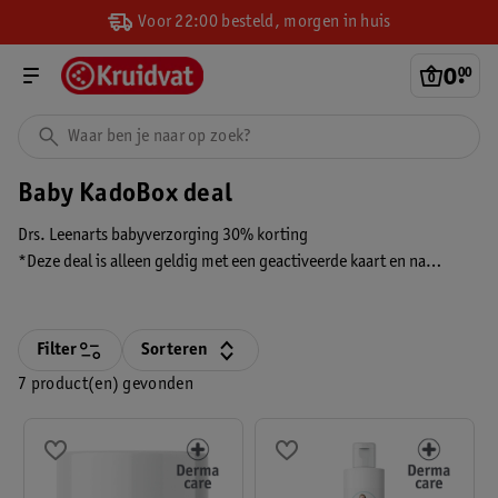
Voor 22:00 besteld, morgen in huis
0
.
00
Baby KadoBox deal
Drs. Leenarts babyverzorging 30% korting
*Deze deal is alleen geldig met een geactiveerde kaart en na
aanmelding voor de Baby KadoBox. De korting wordt verrekend in
je winkelmandje en zie je alleen wanneer je bent ingelogd.
Filter
Sorteren
7 product(en) gevonden