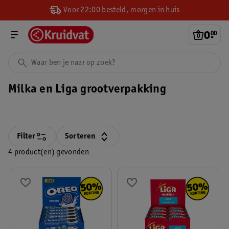
Voor 22:00 besteld, morgen in huis
0
.
00
Milka en Liga grootverpakking
Filter
Sorteren
4 product(en) gevonden