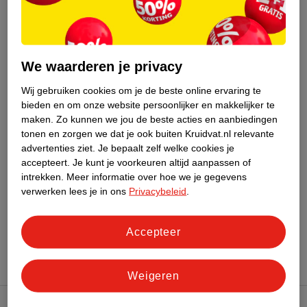
van
van
17
.
49
8
.
99
34
.
99
17
.
99
Milka Oreo
Liga Evergreen
Chocoladereep XL Doos
Krentenkoekjes
We waarderen je privacy
36 x 37g, THT 07-09-
Duopacks XL
24 x 37,5g, THT 31-03-
Wij gebruiken cookies om je de beste online ervaring te
2026
2027
bieden en om onze website persoonlijker en makkelijker te
maken.
Zo kunnen we jou de beste acties en aanbiedingen
Niet op voorraad
Niet op voorraad
tonen en zorgen we dat je ook buiten Kruidvat.nl relevante
advertenties ziet.
Je bepaalt zelf welke cookies je
accepteert.
Je kunt je voorkeuren altijd aanpassen of
intrekken.
Meer informatie over hoe we je gegevens
verwerken lees je in ons
Privacybeleid
.
Advies door Kruidvat
Accepteer
Weigeren