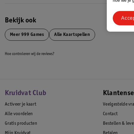
hoe we je 
Acce
Bekijk ook
Meer
999 Games
Alle Kaartspellen
Hoe controleren wij de reviews?
Kruidvat Club
Klantense
Activeer je kaart
Veelgestelde vr
Alle voordelen
Contact
Gratis producten
Bestellen & lev
Mijn Kruidvat
Betalen