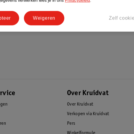
gegevens verwerken lees je in ons
Privacybeleid
.
pteer
Weigeren
Zelf cooki
rvice
Over Kruidvat
agen
Over Kruidvat
Verkopen via Kruidvat
eren
Pers
Winkelformule