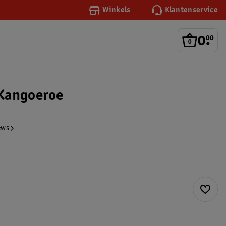
Winkels
Klantenservice
0
.
00
Kangoeroe
ews