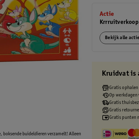
Actie
Krrruitverkoop
Bekijk alle act
Kruidvat is 
Gratis ophalen
Op werkdagen v
Gratis thuisbe
Gratis retourn
Gratis punten 
e, boksende buideldieren verzamelt! Alleen