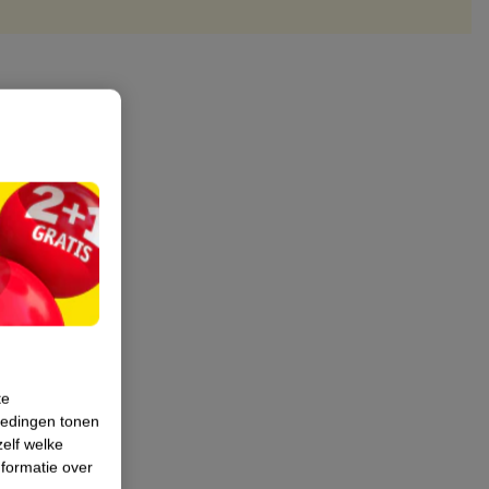
te
iedingen tonen
zelf welke
formatie over