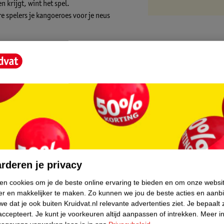
 krijgt, wint het spel.
re spelers je kangoeroes voor je neus
core.
rderen je privacy
ken cookies om je de beste online ervaring te bieden en om onze websi
er en makkelijker te maken.
Zo kunnen we jou de beste acties en aanb
e dat je ook buiten Kruidvat.nl relevante advertenties ziet.
Je bepaalt 
accepteert.
Je kunt je voorkeuren altijd aanpassen of intrekken.
Meer in