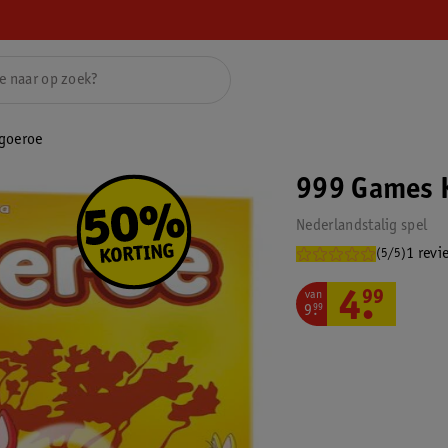
goeroe
999 Games 
Nederlandstalig spel
1 revi
(5/5)
van
4
.
99
9
.
99