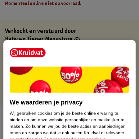
Momenteel online niet op voorraad.
Verkocht en verstuurd door
Baby en Tiener Megastore
Binnen 1 werkdag verstuurd
Gratis thuisbezorgd
Gratis retourneren via verkooppartner.
Gratis punten met je Kruidvat kaart
We waarderen je privacy
Wij gebruiken cookies om je de beste online ervaring te
Over dit product
bieden en om onze website persoonlijker en makkelijker te
maken.
Zo kunnen we jou de beste acties en aanbiedingen
Productinformatie
tonen en zorgen we dat je ook buiten Kruidvat.nl relevante