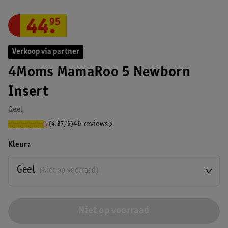
44
.
95
Verkoop via partner
4Moms MamaRoo 5 Newborn
Insert
Geel
46 reviews
(4.37/5)
Kleur
Geel
(Niet op voorraad)
Niet op voorraad