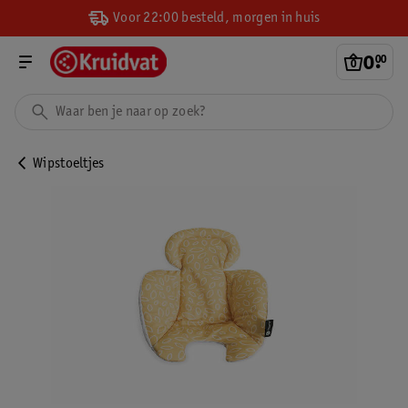
Voor 22:00 besteld, morgen in huis
0
.
00
Wipstoeltjes