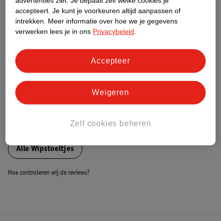
advertenties ziet.
Je bepaalt zelf welke cookies je
accepteert.
Je kunt je voorkeuren altijd aanpassen of
Nature Impact Score
intrekken.
Meer informatie over hoe we je gegevens
Dit product heeft (nog) geen Nature
verwerken lees je in ons
Privacybeleid
.
Impact Score.
Meer informatie
Accepteer
Bestel & Bezorginformatie
Weigeren
Zelf cookies beheren
Bekijk ook
Alle Wipstoeltjes
Hoe controleren wij de reviews?