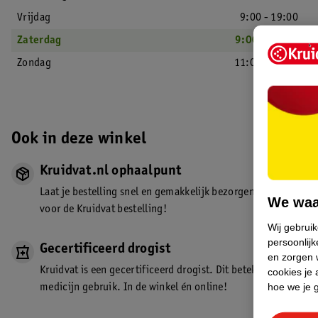
Vrijdag
9:00 - 19:00
Zaterdag
9:00 - 18:00
Zondag
11:00 - 17:00
Ook in deze winkel
Kruidvat.nl ophaalpunt
Laat je bestelling snel en gemakkelijk bezorgen in de winkel. Z
We waa
voor de Kruidvat bestelling!
Wij gebrui
persoonlijk
Gecertificeerd drogist
en zorgen w
Kruidvat is een gecertificeerd drogist. Dit betekent dat je de
cookies je 
hoe we je 
medicijn gebruik. In de winkel én online!