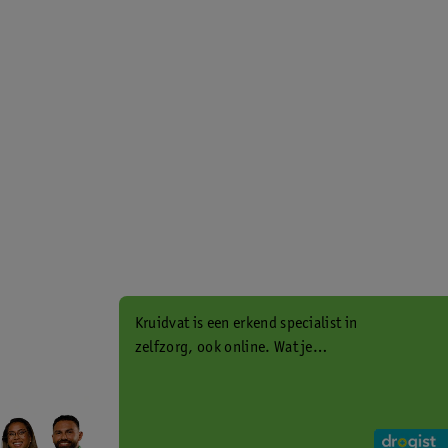
Kruidvat is een erkend specialist in
zelfzorg, ook online. Wat je
gezondheidsvraag ook is, stel hem
aan ons!