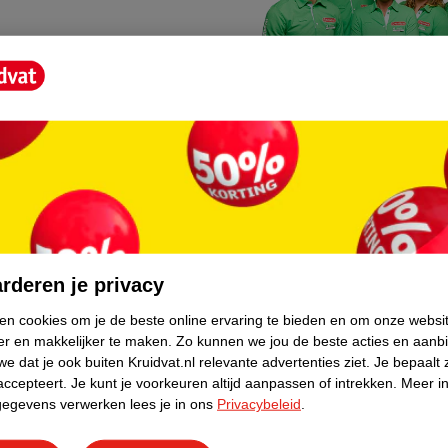
Kruidvat fotokiosk
o hoef je niet thuis te blijven
In de winkel vind je een f
rderen je privacy
geheugenkaartje, jouw fot
ken cookies om je de beste online ervaring te bieden en om onze websi
er en makkelijker te maken.
Zo kunnen we jou de beste acties en aanb
WeCycle inleverpun
e dat je ook buiten Kruidvat.nl relevante advertenties ziet.
Je bepaalt 
skundig advies krijgt over
In deze Kruidvat vind je e
accepteert.
Je kunt je voorkeuren altijd aanpassen of intrekken.
Meer in
gegevens verwerken lees je in ons
Privacybeleid
.
apparaten. Deze kan je gr