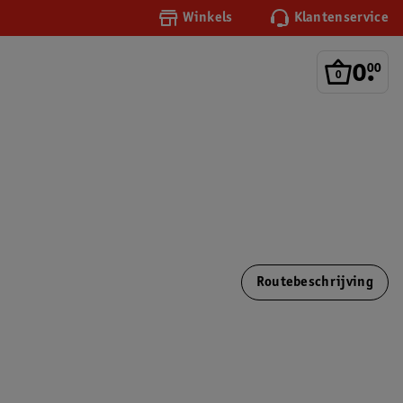
Winkels
Klantenservice
0
.
00
Routebeschrijving