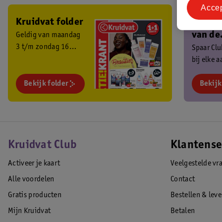
Acce
Kruidvat folder
Ben je 
van de
Geldig van maandag
3 t/m zondag 16
Kruidv
Spaar Cl
augustus 2026.
bij elke 
Club?
en ontva
Bekijk folder
exclusiev
Bekijk
Kruidvat Club
Klantense
Activeer je kaart
Veelgestelde vr
Alle voordelen
Contact
Gratis producten
Bestellen & lev
Mijn Kruidvat
Betalen