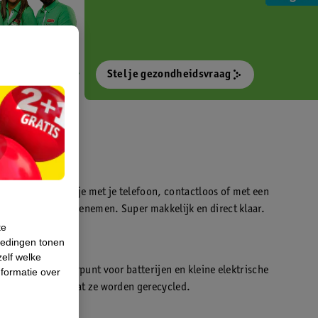
Stel je gezondheidsvraag
otokiosk waarmee je met je telefoon, contactloos of met een
o’s direct kan meenemen. Super makkelijk en direct klaar.
te
iedingen tonen
t
zelf welke
en WeCycle inleverpunt voor batterijen en kleine elektrische
formatie over
atis inleveren zodat ze worden gerecycled.