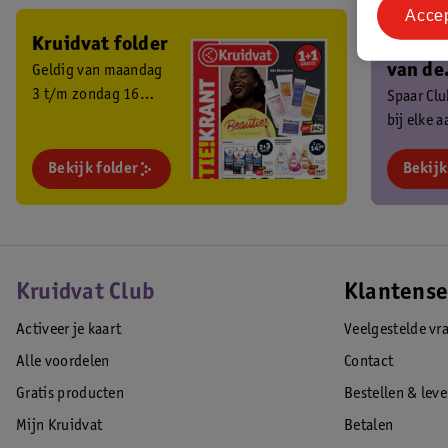
Acce
Kruidvat folder
Ben je 
van de
Geldig van maandag
3 t/m zondag 16
Kruidv
Spaar Cl
augustus 2026.
bij elke 
Club?
en ontva
Bekijk folder
exclusiev
Bekijk
Kruidvat Club
Klantense
Activeer je kaart
Veelgestelde vr
Alle voordelen
Contact
Gratis producten
Bestellen & lev
Mijn Kruidvat
Betalen