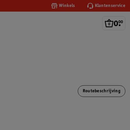
Winkels
Klantenservice
0
.
00
Routebeschrijving