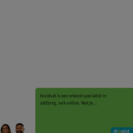
Kruidvat is een erkend specialist in
zelfzorg, ook online. Wat je
gezondheidsvraag ook is, stel hem
aan ons!