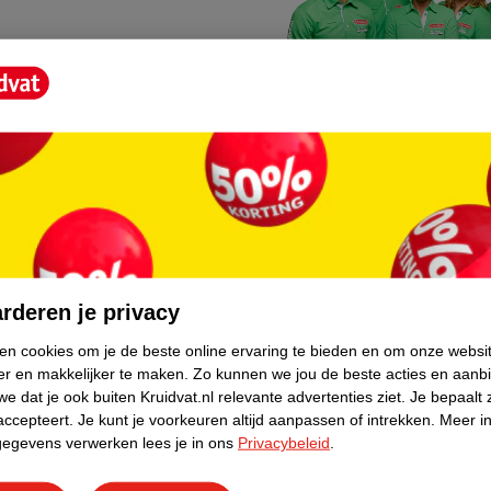
Kruidvat fotokiosk
o hoef je niet thuis te blijven
In de winkel vind je een f
rderen je privacy
geheugenkaartje, jouw fot
ken cookies om je de beste online ervaring te bieden en om onze websi
er en makkelijker te maken.
Zo kunnen we jou de beste acties en aanb
WeCycle inleverpun
e dat je ook buiten Kruidvat.nl relevante advertenties ziet.
Je bepaalt 
skundig advies krijgt over
In deze Kruidvat vind je e
accepteert.
Je kunt je voorkeuren altijd aanpassen of intrekken.
Meer in
gegevens verwerken lees je in ons
Privacybeleid
.
apparaten. Deze kan je gr