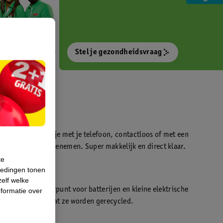
Stel je gezondheidsvraag
otokiosk waarmee je met je telefoon, contactloos of met een
o’s direct kan meenemen. Super makkelijk en direct klaar.
te
iedingen tonen
t
zelf welke
en WeCycle inleverpunt voor batterijen en kleine elektrische
formatie over
atis inleveren zodat ze worden gerecycled.