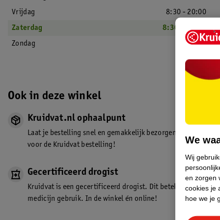
Vrijdag
8:30 - 20:00
Zaterdag
8:30 - 18:00
Zondag
Gesloten
Ook in deze winkel
Kruidvat.nl ophaalpunt
Laat je bestelling snel en gemakkelijk bezorgen in de winkel. Z
We waa
voor de Kruidvat bestelling!
Wij gebrui
persoonlijk
Gecertificeerd drogist
en zorgen w
Kruidvat is een gecertificeerd drogist. Dit betekent dat je de
cookies je 
hoe we je 
medicijn gebruik. In de winkel én online!