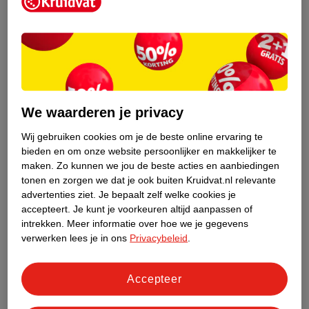
Kruidvat is een erkend specialist in
zelfzorg, ook online. Wat je
gezondheidsvraag ook is, stel hem aan
We waarderen je privacy
ons!
Wij gebruiken cookies om je de beste online ervaring te
Stel je gezondheidsvraag
bieden en om onze website persoonlijker en makkelijker te
maken.
Zo kunnen we jou de beste acties en aanbiedingen
tonen en zorgen we dat je ook buiten Kruidvat.nl relevante
advertenties ziet.
Je bepaalt zelf welke cookies je
Ook in deze winkel
accepteert.
Je kunt je voorkeuren altijd aanpassen of
intrekken.
Meer informatie over hoe we je gegevens
Kruidvat.nl ophaalpunt
verwerken lees je in ons
Privacybeleid
.
Laat je bestelling snel en gemakkelijk bezorgen in de
winkel. Zo hoef je niet thuis te blijven voor de Kruidvat
bestelling!
Accepteer
Gecertificeerd drogist