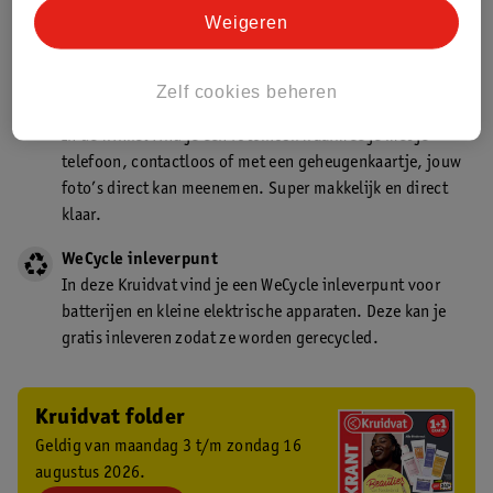
Kruidvat is een gecertificeerd drogist. Dit betekent dat je
Weigeren
deskundig advies krijgt over medicijn gebruik. In de
winkel én online!
Zelf cookies beheren
Kruidvat fotokiosk
In de winkel vind je een fotokiosk waarmee je met je
telefoon, contactloos of met een geheugenkaartje, jouw
foto’s direct kan meenemen. Super makkelijk en direct
klaar.
WeCycle inleverpunt
In deze Kruidvat vind je een WeCycle inleverpunt voor
batterijen en kleine elektrische apparaten. Deze kan je
gratis inleveren zodat ze worden gerecycled.
Kruidvat folder
Geldig van maandag 3 t/m zondag 16
augustus 2026.