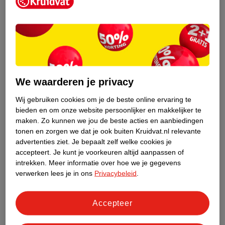
Kruidvat is een erkend specialist in
zelfzorg, ook online. Wat je
gezondheidsvraag ook is, stel hem aan
We waarderen je privacy
ons!
Wij gebruiken cookies om je de beste online ervaring te
Stel je gezondheidsvraag
bieden en om onze website persoonlijker en makkelijker te
maken.
Zo kunnen we jou de beste acties en aanbiedingen
tonen en zorgen we dat je ook buiten Kruidvat.nl relevante
advertenties ziet.
Je bepaalt zelf welke cookies je
Ook in deze winkel
accepteert.
Je kunt je voorkeuren altijd aanpassen of
intrekken.
Meer informatie over hoe we je gegevens
Kruidvat.nl ophaalpunt
verwerken lees je in ons
Privacybeleid
.
Laat je bestelling snel en gemakkelijk bezorgen in de
winkel. Zo hoef je niet thuis te blijven voor de Kruidvat
bestelling!
Accepteer
Gecertificeerd drogist