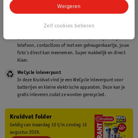
Kruidvat is een gecertificeerd drogist. Dit betekent dat je
Weigeren
deskundig advies krijgt over medicijn gebruik. In de
winkel én online!
Zelf cookies beheren
Kruidvat fotokiosk
In de winkel vind je een fotokiosk waarmee je met je
telefoon, contactloos of met een geheugenkaartje, jouw
foto’s direct kan meenemen. Super makkelijk en direct
klaar.
WeCycle inleverpunt
In deze Kruidvat vind je een WeCycle inleverpunt voor
batterijen en kleine elektrische apparaten. Deze kan je
gratis inleveren zodat ze worden gerecycled.
Kruidvat folder
Geldig van maandag 10 t/m zondag 16
augustus 2026.