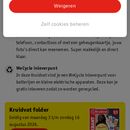
Kruidvat is een gecertificeerd drogist. Dit betekent dat je
Weigeren
deskundig advies krijgt over medicijn gebruik. In de
winkel én online!
Zelf cookies beheren
Kruidvat fotokiosk
In de winkel vind je een fotokiosk waarmee je met je
telefoon, contactloos of met een geheugenkaartje, jouw
foto’s direct kan meenemen. Super makkelijk en direct
klaar.
WeCycle inleverpunt
In deze Kruidvat vind je een WeCycle inleverpunt voor
batterijen en kleine elektrische apparaten. Deze kan je
gratis inleveren zodat ze worden gerecycled.
Kruidvat folder
Geldig van maandag 3 t/m zondag 16
augustus 2026.