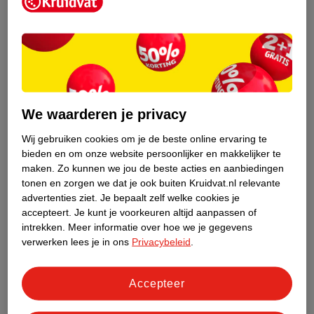
Kruidvat is een erkend specialist in
zelfzorg, ook online. Wat je
gezondheidsvraag ook is, stel hem aan
We waarderen je privacy
ons!
Wij gebruiken cookies om je de beste online ervaring te
Stel je gezondheidsvraag
bieden en om onze website persoonlijker en makkelijker te
maken.
Zo kunnen we jou de beste acties en aanbiedingen
tonen en zorgen we dat je ook buiten Kruidvat.nl relevante
advertenties ziet.
Je bepaalt zelf welke cookies je
Ook in deze winkel
accepteert.
Je kunt je voorkeuren altijd aanpassen of
intrekken.
Meer informatie over hoe we je gegevens
Kruidvat.nl ophaalpunt
verwerken lees je in ons
Privacybeleid
.
Laat je bestelling snel en gemakkelijk bezorgen in de
winkel. Zo hoef je niet thuis te blijven voor de Kruidvat
bestelling!
Accepteer
Gecertificeerd drogist