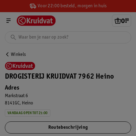
Voor 22:00 besteld, morgen in huis
0
.
00
Winkels
DROGISTERIJ KRUIDVAT 7962 Heino
Adres
Markstraat 6
8141GC
Heino
VANDAAG OPEN TOT 21:00
Routebeschrijving