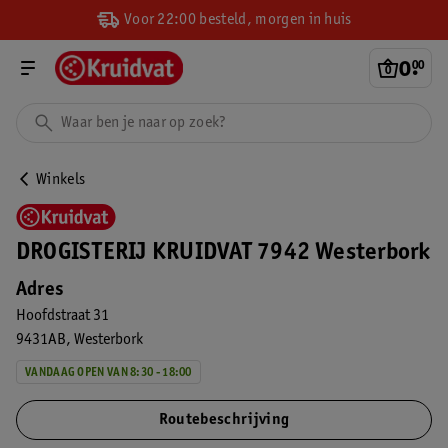
Voor 22:00 besteld, morgen in huis
0
.
00
Winkels
DROGISTERIJ KRUIDVAT 7942 Westerbork
Adres
Hoofdstraat 31
9431AB
Westerbork
VANDAAG OPEN VAN 8:30 - 18:00
Routebeschrijving