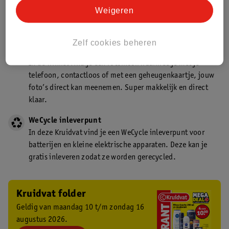
Kruidvat is een gecertificeerd drogist. Dit betekent dat je
Weigeren
deskundig advies krijgt over medicijn gebruik. In de
winkel én online!
Zelf cookies beheren
Kruidvat fotokiosk
In de winkel vind je een fotokiosk waarmee je met je
telefoon, contactloos of met een geheugenkaartje, jouw
foto’s direct kan meenemen. Super makkelijk en direct
klaar.
WeCycle inleverpunt
In deze Kruidvat vind je een WeCycle inleverpunt voor
batterijen en kleine elektrische apparaten. Deze kan je
gratis inleveren zodat ze worden gerecycled.
Kruidvat folder
Geldig van maandag 10 t/m zondag 16
augustus 2026.