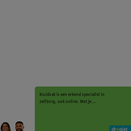
Kruidvat is een erkend specialist in
zelfzorg, ook online. Wat je
gezondheidsvraag ook is, stel hem
aan ons!