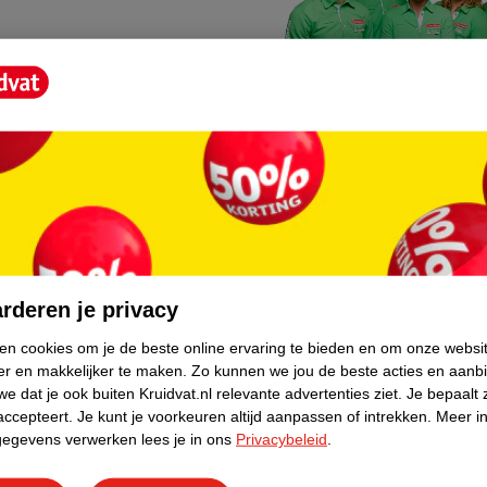
Kruidvat fotokiosk
o hoef je niet thuis te blijven
In de winkel vind je een f
rderen je privacy
geheugenkaartje, jouw fot
ken cookies om je de beste online ervaring te bieden en om onze websi
er en makkelijker te maken.
Zo kunnen we jou de beste acties en aanb
WeCycle inleverpun
e dat je ook buiten Kruidvat.nl relevante advertenties ziet.
Je bepaalt 
skundig advies krijgt over
In deze Kruidvat vind je e
accepteert.
Je kunt je voorkeuren altijd aanpassen of intrekken.
Meer in
gegevens verwerken lees je in ons
Privacybeleid
.
apparaten. Deze kan je gr