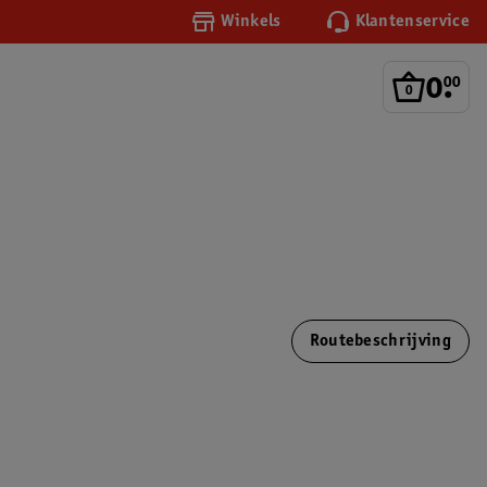
Winkels
Klantenservice
0
.
00
Routebeschrijving