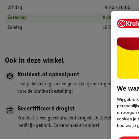
Vrijdag
9:00 - 20:00
Zaterdag
9:00 - 20:00
Zondag
10:00 - 18:00
Ook in deze winkel
Kruidvat.nl ophaalpunt
Laat je bestelling snel en gemakkelijk bezorgen in de winkel. Z
We waa
voor de Kruidvat bestelling!
Wij gebrui
persoonlijk
Gecertificeerd drogist
en zorgen w
Kruidvat is een gecertificeerd drogist. Dit betekent dat je de
cookies je 
hoe we je 
medicijn gebruik. In de winkel én online!