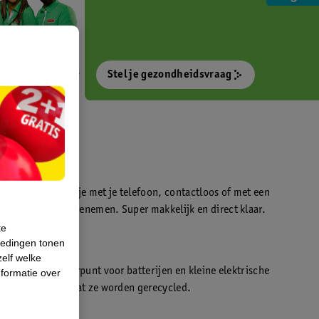
Stel je gezondheidsvraag
otokiosk waarmee je met je telefoon, contactloos of met een
o’s direct kan meenemen. Super makkelijk en direct klaar.
te
iedingen tonen
t
zelf welke
en WeCycle inleverpunt voor batterijen en kleine elektrische
formatie over
atis inleveren zodat ze worden gerecycled.