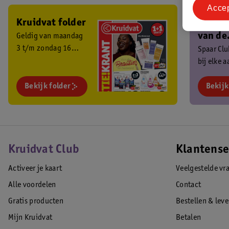
Acce
Kruidvat folder
Ben je 
van de
Geldig van maandag
3 t/m zondag 16
Kruidv
Spaar Cl
augustus 2026.
bij elke 
Club?
en ontva
Bekijk folder
exclusiev
Bekijk
Kruidvat Club
Klantense
Activeer je kaart
Veelgestelde vr
Alle voordelen
Contact
Gratis producten
Bestellen & lev
Mijn Kruidvat
Betalen