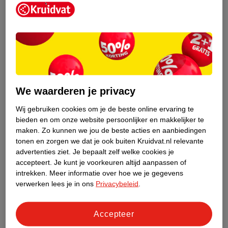
Kruidvat is een erkend specialist in
zelfzorg, ook online. Wat je
We waarderen je privacy
gezondheidsvraag ook is, stel hem aan
ons!
Wij gebruiken cookies om je de beste online ervaring te
bieden en om onze website persoonlijker en makkelijker te
Stel je gezondheidsvraag
maken.
Zo kunnen we jou de beste acties en aanbiedingen
tonen en zorgen we dat je ook buiten Kruidvat.nl relevante
advertenties ziet.
Je bepaalt zelf welke cookies je
accepteert.
Je kunt je voorkeuren altijd aanpassen of
Ook in deze winkel
intrekken.
Meer informatie over hoe we je gegevens
Kruidvat.nl ophaalpunt
verwerken lees je in ons
Privacybeleid
.
Laat je bestelling snel en gemakkelijk bezorgen in de
winkel. Zo hoef je niet thuis te blijven voor de Kruidvat
Accepteer
bestelling!