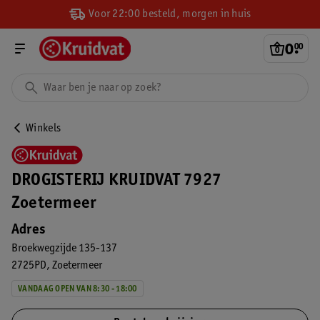
Voor 22:00 besteld, morgen in huis
0
.
00
Winkels
DROGISTERIJ KRUIDVAT 7927
Zoetermeer
Adres
Broekwegzijde 135-137
2725PD
Zoetermeer
VANDAAG OPEN VAN 8:30 - 18:00