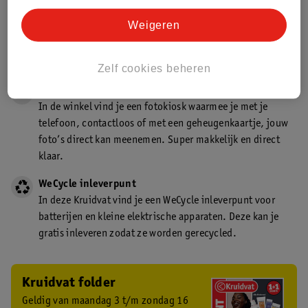
Gecertificeerd drogist
Weigeren
Kruidvat is een gecertificeerd drogist. Dit betekent dat je
deskundig advies krijgt over medicijn gebruik. In de
winkel én online!
Zelf cookies beheren
Kruidvat fotokiosk
In de winkel vind je een fotokiosk waarmee je met je
telefoon, contactloos of met een geheugenkaartje, jouw
foto’s direct kan meenemen. Super makkelijk en direct
klaar.
WeCycle inleverpunt
In deze Kruidvat vind je een WeCycle inleverpunt voor
batterijen en kleine elektrische apparaten. Deze kan je
gratis inleveren zodat ze worden gerecycled.
Kruidvat folder
Geldig van maandag 3 t/m zondag 16