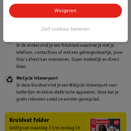
Gecertificeerd drogist
Weigeren
Kruidvat is een gecertificeerd drogist. Dit betekent dat je
deskundig advies krijgt over medicijn gebruik. In de
winkel én online!
Zelf cookies beheren
Kruidvat fotokiosk
In de winkel vind je een fotokiosk waarmee je met je
telefoon, contactloos of met een geheugenkaartje, jouw
foto’s direct kan meenemen. Super makkelijk en direct
klaar.
WeCycle inleverpunt
In deze Kruidvat vind je een WeCycle inleverpunt voor
batterijen en kleine elektrische apparaten. Deze kan je
gratis inleveren zodat ze worden gerecycled.
Kruidvat folder
Geldig van maandag 3 t/m zondag 16