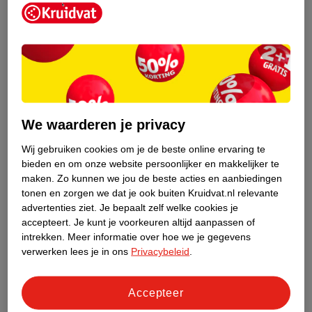
Kruidvat is een erkend specialist in
zelfzorg, ook online. Wat je
We waarderen je privacy
gezondheidsvraag ook is, stel hem aan
ons!
Wij gebruiken cookies om je de beste online ervaring te
bieden en om onze website persoonlijker en makkelijker te
Stel je gezondheidsvraag
maken.
Zo kunnen we jou de beste acties en aanbiedingen
tonen en zorgen we dat je ook buiten Kruidvat.nl relevante
advertenties ziet.
Je bepaalt zelf welke cookies je
accepteert.
Je kunt je voorkeuren altijd aanpassen of
Ook in deze winkel
intrekken.
Meer informatie over hoe we je gegevens
Kruidvat.nl ophaalpunt
verwerken lees je in ons
Privacybeleid
.
Laat je bestelling snel en gemakkelijk bezorgen in de
winkel. Zo hoef je niet thuis te blijven voor de Kruidvat
Accepteer
bestelling!