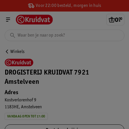
Voor 22:00 besteld, morgen in huis
0
.
00
Winkels
DROGISTERIJ KRUIDVAT 7921
Amstelveen
Adres
Kostverlorenhof 9
1183HE
Amstelveen
VANDAAG OPEN TOT 17:00