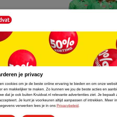
Kruidvat fotokiosk
o hoef je niet thuis te blijven
In de winkel vind je een f
rderen je privacy
geheugenkaartje, jouw fot
ken cookies om je de beste online ervaring te bieden en om onze websi
er en makkelijker te maken.
Zo kunnen we jou de beste acties en aanb
WeCycle inleverpun
e dat je ook buiten Kruidvat.nl relevante advertenties ziet.
Je bepaalt 
skundig advies krijgt over
In deze Kruidvat vind je e
accepteert.
Je kunt je voorkeuren altijd aanpassen of intrekken.
Meer in
gegevens verwerken lees je in ons
Privacybeleid
.
apparaten. Deze kan je gr