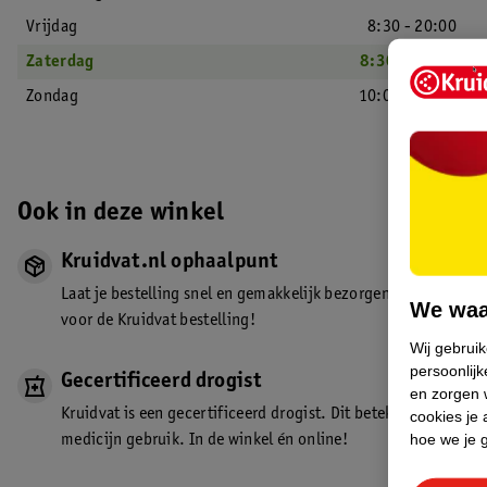
Vrijdag
8:30 - 20:00
Zaterdag
8:30 - 18:00
Zondag
10:00 - 17:00
Ook in deze winkel
Kruidvat.nl ophaalpunt
Laat je bestelling snel en gemakkelijk bezorgen in de winkel. Z
We waa
voor de Kruidvat bestelling!
Wij gebrui
persoonlijk
Gecertificeerd drogist
en zorgen w
Kruidvat is een gecertificeerd drogist. Dit betekent dat je de
cookies je 
hoe we je 
medicijn gebruik. In de winkel én online!