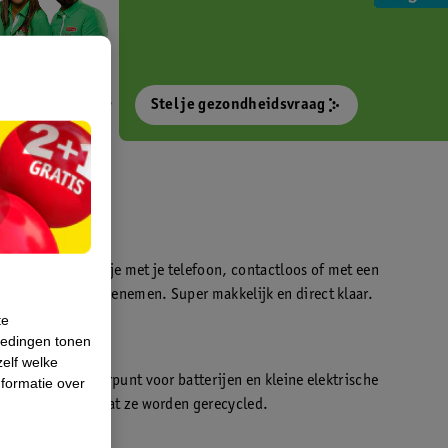
Stel je gezondheidsvraag
otokiosk waarmee je met je telefoon, contactloos of met een
o’s direct kan meenemen. Super makkelijk en direct klaar.
te
iedingen tonen
t
zelf welke
en WeCycle inleverpunt voor batterijen en kleine elektrische
formatie over
atis inleveren zodat ze worden gerecycled.