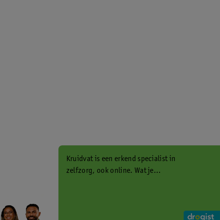
Kruidvat is een erkend specialist in
zelfzorg, ook online. Wat je
gezondheidsvraag ook is, stel hem
aan ons!