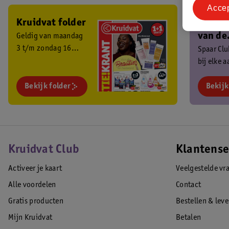
Acce
Kruidvat folder
Ben je 
van de
Geldig van maandag
3 t/m zondag 16
Kruidv
Spaar Cl
augustus 2026.
bij elke 
Club?
en ontva
Bekijk folder
exclusiev
Bekijk
Kruidvat Club
Klantense
Activeer je kaart
Veelgestelde vr
Alle voordelen
Contact
Gratis producten
Bestellen & lev
Mijn Kruidvat
Betalen