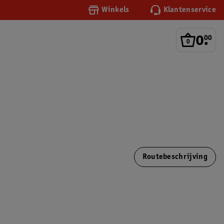
Winkels
Klantenservice
0
.
00
Routebeschrijving