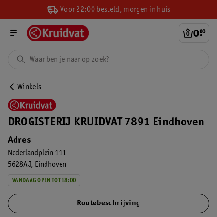
Voor 22:00 besteld, morgen in huis
0
.
00
Winkels
DROGISTERIJ KRUIDVAT 7891 Eindhoven
Adres
Nederlandplein 111
5628AJ
Eindhoven
VANDAAG OPEN TOT 18:00
Routebeschrijving