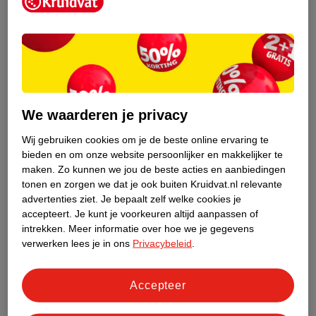
Kruidvat is een erkend specialist in
zelfzorg, ook online. Wat je
gezondheidsvraag ook is, stel hem aan
We waarderen je privacy
ons!
Wij gebruiken cookies om je de beste online ervaring te
Stel je gezondheidsvraag
bieden en om onze website persoonlijker en makkelijker te
maken.
Zo kunnen we jou de beste acties en aanbiedingen
tonen en zorgen we dat je ook buiten Kruidvat.nl relevante
advertenties ziet.
Je bepaalt zelf welke cookies je
Ook in deze winkel
accepteert.
Je kunt je voorkeuren altijd aanpassen of
intrekken.
Meer informatie over hoe we je gegevens
Kruidvat.nl ophaalpunt
verwerken lees je in ons
Privacybeleid
.
Laat je bestelling snel en gemakkelijk bezorgen in de
winkel. Zo hoef je niet thuis te blijven voor de Kruidvat
bestelling!
Accepteer
Gecertificeerd drogist