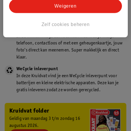
Kruidvat is een gecertificeerd drogist. Dit betekent dat je
Weigeren
deskundig advies krijgt over medicijn gebruik. In de
winkel én online!
Zelf cookies beheren
Kruidvat fotokiosk
In de winkel vind je een fotokiosk waarmee je met je
telefoon, contactloos of met een geheugenkaartje, jouw
foto’s direct kan meenemen. Super makkelijk en direct
klaar.
WeCycle inleverpunt
In deze Kruidvat vind je een WeCycle inleverpunt voor
batterijen en kleine elektrische apparaten. Deze kan je
gratis inleveren zodat ze worden gerecycled.
Kruidvat folder
Geldig van maandag 3 t/m zondag 16
augustus 2026.