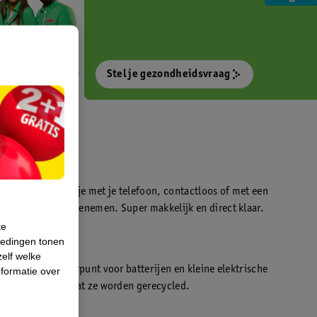
Stel je gezondheidsvraag
otokiosk waarmee je met je telefoon, contactloos of met een
o’s direct kan meenemen. Super makkelijk en direct klaar.
te
iedingen tonen
t
zelf welke
en WeCycle inleverpunt voor batterijen en kleine elektrische
formatie over
atis inleveren zodat ze worden gerecycled.