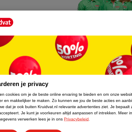
Kruidvat fotokiosk
o hoef je niet thuis te blijven
In de winkel vind je een f
rderen je privacy
geheugenkaartje, jouw fot
ken cookies om je de beste online ervaring te bieden en om onze websi
er en makkelijker te maken.
Zo kunnen we jou de beste acties en aanb
WeCycle inleverpun
e dat je ook buiten Kruidvat.nl relevante advertenties ziet.
Je bepaalt 
skundig advies krijgt over
In deze Kruidvat vind je e
accepteert.
Je kunt je voorkeuren altijd aanpassen of intrekken.
Meer in
gegevens verwerken lees je in ons
Privacybeleid
.
apparaten. Deze kan je gr