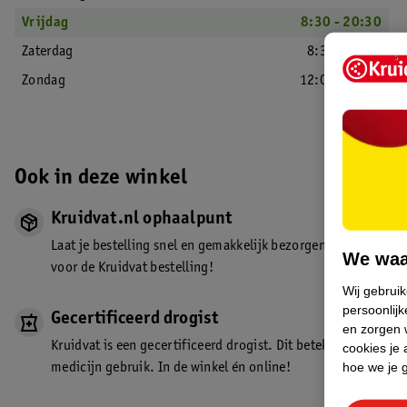
Vrijdag
8:30 - 20:30
Zaterdag
8:30 - 18:00
Zondag
12:00 - 17:00
Ook in deze winkel
Kruidvat.nl ophaalpunt
Laat je bestelling snel en gemakkelijk bezorgen in de winkel. Z
We waa
voor de Kruidvat bestelling!
Wij gebrui
persoonlijk
Gecertificeerd drogist
en zorgen w
Kruidvat is een gecertificeerd drogist. Dit betekent dat je de
cookies je 
hoe we je 
medicijn gebruik. In de winkel én online!