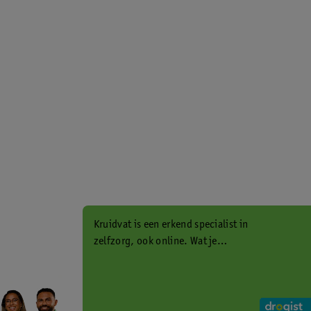
Kruidvat is een erkend specialist in
zelfzorg, ook online. Wat je
gezondheidsvraag ook is, stel hem
aan ons!