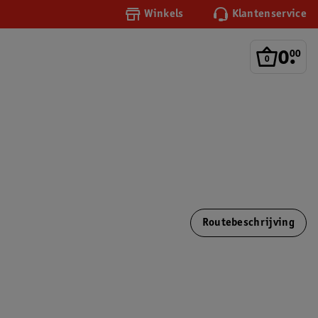
Winkels
Klantenservice
0
.
00
Routebeschrijving