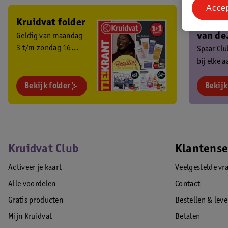
Acce
Kruidvat folder
Ben je 
van de
Geldig van maandag
3 t/m zondag 16
Kruidv
Spaar Cl
augustus 2026.
bij elke 
Club?
en ontva
Bekijk folder
exclusiev
Bekijk
Kruidvat Club
Klantense
Activeer je kaart
Veelgestelde vr
Alle voordelen
Contact
Gratis producten
Bestellen & lev
Mijn Kruidvat
Betalen