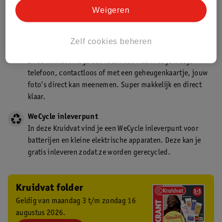
Kruidvat is een gecertificeerd drogist. Dit betekent dat je
Weigeren
deskundig advies krijgt over medicijn gebruik. In de
winkel én online!
Zelf cookies beheren
Kruidvat fotokiosk
In de winkel vind je een fotokiosk waarmee je met je
telefoon, contactloos of met een geheugenkaartje, jouw
foto’s direct kan meenemen. Super makkelijk en direct
klaar.
WeCycle inleverpunt
In deze Kruidvat vind je een WeCycle inleverpunt voor
batterijen en kleine elektrische apparaten. Deze kan je
gratis inleveren zodat ze worden gerecycled.
Kruidvat folder
Geldig van maandag 3 t/m zondag 16
augustus 2026.